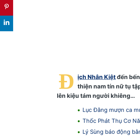
Đ
ịch Nhân Kiệt
đến bến 
thiện nam tín nữ tụ t
lên kiệu tám người khiêng…
Lục Đằng mượn ca mú
Thốc Phát Thụ Cơ N
Lý Sùng báo động bằn