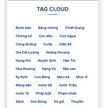
TAG
CLOUD
Buôn bán
Bằng chứng
Chiết Giang
Chứng cứ
Con dâu
Con ngựa
Công đường
Cướp
Diệu kế
Gia Cát Lượng
Hoàng thượng
Hung thủ
Huyện lệnh
Hàn Tín
Hòa thượng
Hạng Vũ
Kêu oan
Kỵ binh
Lưu Bang
Mưu kế
Mưu sĩ
Nông dân
nước Sở
nước Triệu
nước Tề
Pháp luật
Phạm nhân
Sách
Sơn Đông
Sứ giả
Thuyền