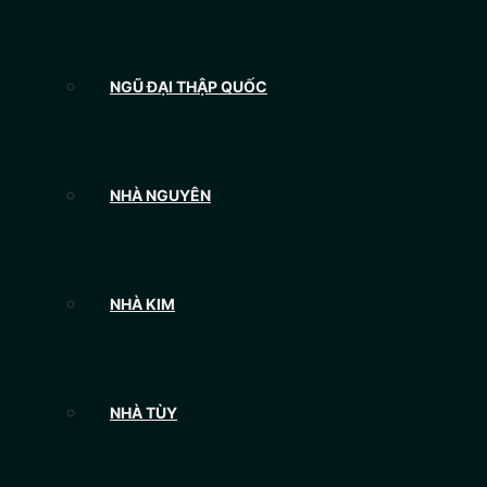
NGŨ ĐẠI THẬP QUỐC
NHÀ NGUYÊN
NHÀ KIM
NHÀ TÙY