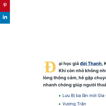
Đ
ại học giả
đời Thanh
, 
Khi còn nhỏ không n
lòng thông cảm, hễ gặp chuyện
nhanh chóng giúp người thoá
Lưu Bị ba lần mời Gia
Vương Trăn