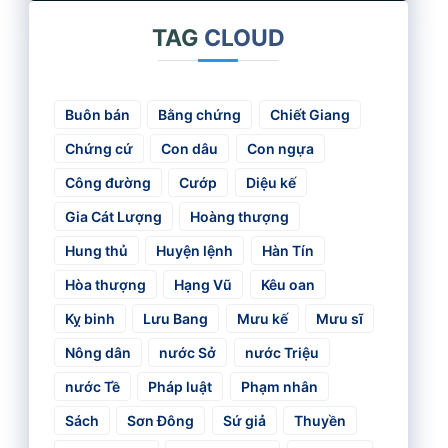
TAG
CLOUD
Buôn bán
Bằng chứng
Chiết Giang
Chứng cứ
Con dâu
Con ngựa
Công đường
Cướp
Diệu kế
Gia Cát Lượng
Hoàng thượng
Hung thủ
Huyện lệnh
Hàn Tín
Hòa thượng
Hạng Vũ
Kêu oan
Kỵ binh
Lưu Bang
Mưu kế
Mưu sĩ
Nông dân
nước Sở
nước Triệu
nước Tề
Pháp luật
Phạm nhân
Sách
Sơn Đông
Sứ giả
Thuyền