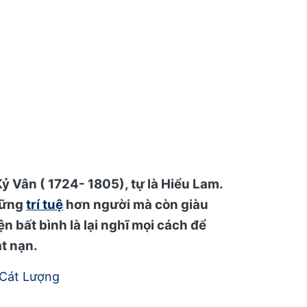
Kỷ Vân ( 1724- 1805), tự là Hiểu Lam.
hững
trí tuệ
hơn người mà còn giàu
 bất bình là lại nghĩ mọi cách để
t nạn.
 Cát Lượng