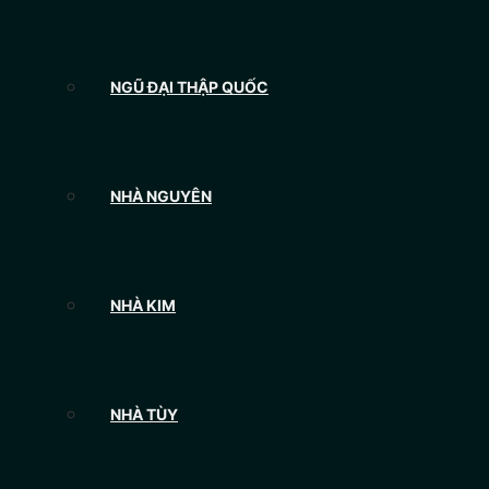
NGŨ ĐẠI THẬP QUỐC
NHÀ NGUYÊN
NHÀ KIM
NHÀ TÙY