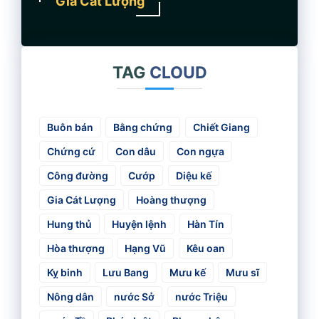
Gia Cát Lượng
TAG
CLOUD
Buôn bán
Bằng chứng
Chiết Giang
Chứng cứ
Con dâu
Con ngựa
Công đường
Cướp
Diệu kế
Gia Cát Lượng
Hoàng thượng
Hung thủ
Huyện lệnh
Hàn Tín
Hòa thượng
Hạng Vũ
Kêu oan
Kỵ binh
Lưu Bang
Mưu kế
Mưu sĩ
Nông dân
nước Sở
nước Triệu