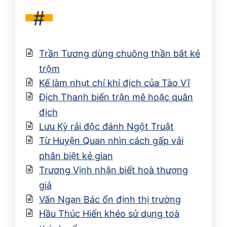
#
Trần Tương dùng chuông thần bắt kẻ
trộm
Kế làm nhụt chí khí địch của Tào Vĩ
Địch Thanh biến trận mê hoặc quân
địch
Lưu Kỳ rải độc đánh Ngột Truật
Từ Huyện Quan nhìn cách gấp vải
phân biệt kẻ gian
Trương Vịnh nhận biết hoà thượng
giả
Văn Ngạn Bác ổn định thị trường
Hầu Thúc Hiến khéo sử dụng toà