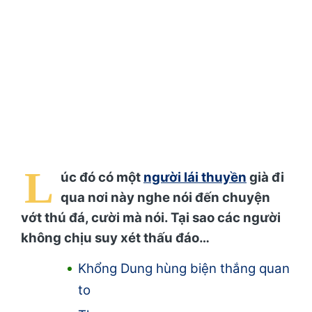
L
úc đó có một
người lái thuyền
già đi
qua nơi này nghe nói đến chuyện
vớt thú đá, cười mà nói. Tại sao các người
không chịu suy xét thấu đáo…
Khổng Dung hùng biện thắng quan
to