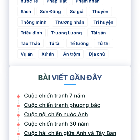
nước Tề
Pháp luật
Phạm nhân
Sách
Sơn Đông
Sứ giả
Thuyền
Thông minh
Thương nhân
Tri huyện
Triều đình
Trương Lương
Tài sản
Tào Tháo
Tú tài
Tể tướng
Tử thi
Vụ án
Xử án
Ăn trộm
Địa chủ
BÀI
VIẾT GẦN ĐÂY
Cuộc chiến tranh 7 năm
Cuộc chiến tranh phương bắc
Cuộc nội chiến nước Anh
Cuộc chiến tranh 30 năm
Cuộc hải chiến giữa Anh và Tây Ban