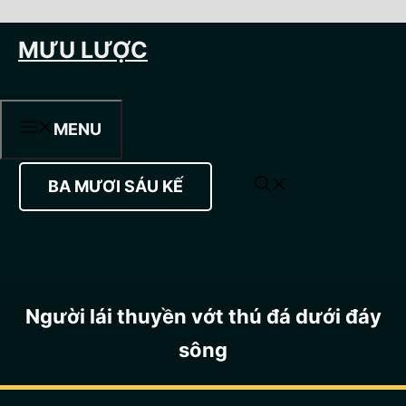
Chuyển
MƯU LƯỢC
đến
nội
dung
MENU
BA MƯƠI SÁU KẾ
Người lái thuyền vớt thú đá dưới đáy
sông