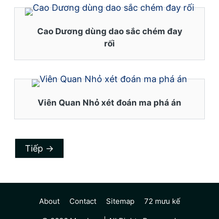
Cao Dương dùng dao sắc chém đay
rối
Viên Quan Nhỏ xét đoán ma phá án
Tiếp
→
About
Contact
Sitemap
72 mưu kế