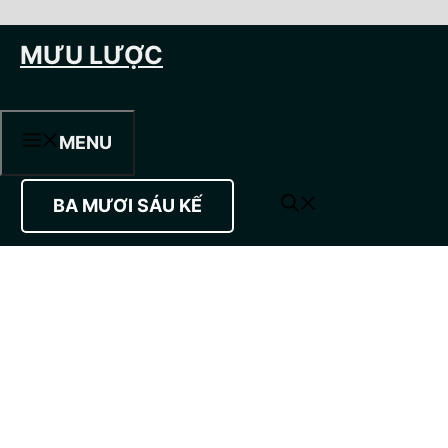
Chuyển
MƯU LƯỢC
đến
nội
dung
MENU
BA MƯƠI SÁU KẾ