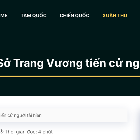
OME
TAM QUỐC
CHIẾN QUỐC
XUÂN THU
 Sở Trang Vương tiến cử ngư
iến cử người tài hiền
Thời gian đọc: 4 phút