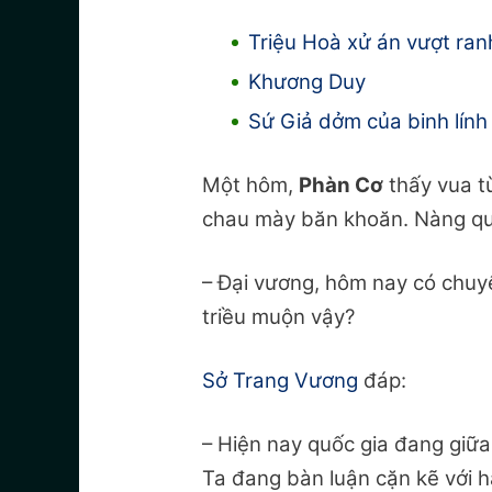
Triệu Hoà xử án vượt ranh
Khương Duy
Sứ Giả dởm của binh lín
Một hôm,
Phàn Cơ
thấy vua từ
chau mày băn khoăn. Nàng qu
– Đại vương, hôm nay có chuyệ
triều muộn vậy?
Sở Trang Vương
đáp:
– Hiện nay quốc gia đang giữa 
Ta đang bàn luận cặn kẽ với ha