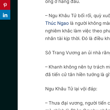
ông ở hàng đầu.
– Ngu Khâu Tử bối rối, quỳ xu
Thúc Ngao
là người không màn
nghiêm khắc làm việc theo phá
nhân tài kịp thời. Đó là điều k
Sở Trang Vương an ủi nhà rằn
– Khanh không nên tự trách mì
đã tiến cử tân hiền tướng là gì
Ngu Khâu Tử lại vội đáp:
– Thưa đại vương, người tiến 