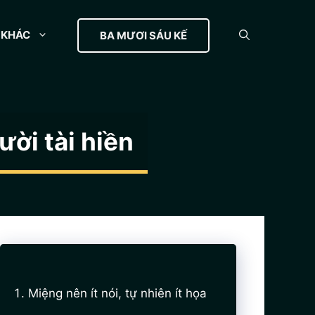
KHÁC
BA MƯƠI SÁU KẾ
ời tài hiền
Miệng nên ít nói, tự nhiên ít họa