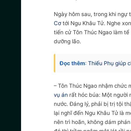
Ngày hôm sau, trong khi ngự t
Cơ
tới Ngu Khâu Tử. Nghe xon
tiến cử Tôn Thúc Ngao làm tể 
dưỡng lão.
Đọc thêm
:
Thiếu Phụ giúp c
– Tôn Thúc Ngao nhậm chức mộ
vụ án
rất hóc búa: Một người
nước. Đáng lý, phải bị trị tội 
lại nghĩ đến Ngu Khâu Tử là mộ
nên trì hoãn, không dám phán