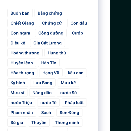
Buôn bán
Bằng chứng
Chiết Giang
Chứng cứ
Con dâu
Con ngựa
Công đường
Cướp
Diệu kế
Gia Cát Lượng
Hoàng thượng
Hung thủ
Huyện lệnh
Hàn Tín
Hòa thượng
Hạng Vũ
Kêu oan
Kỵ binh
Lưu Bang
Mưu kế
Mưu sĩ
Nông dân
nước Sở
nước Triệu
nước Tề
Pháp luật
Phạm nhân
Sách
Sơn Đông
Sứ giả
Thuyền
Thông minh