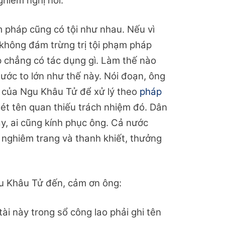
ghiêm nghị nói:
pháp cũng có tội như nhau. Nếu vì
 không đám trừng trị tội phạm pháp
p chẳng có tác dụng gì. Làm thế nào
nước to lớn như thế này. Nói đoạn, ông
à của Ngu Khâu Tử để xử lý theo
pháp
 xét tên quan thiếu trách nhiệm đó. Dân
y, ai cũng kính phục ông. Cả nước
ị nghiêm trang và thanh khiết, thưởng
u Khâu Tử đến, cảm ơn ông:
ài này trong sổ công lao phải ghi tên