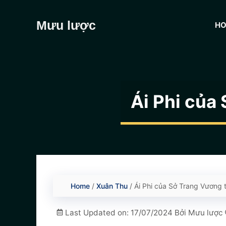
Chuyển
đến
Mưu lược
H
nội
dung
Ái Phi của
Home
/
Xuân Thu
/
Ái Phi của Sở Trang Vương t
Last Updated on: 17/07/2024
Bởi
Mưu lược