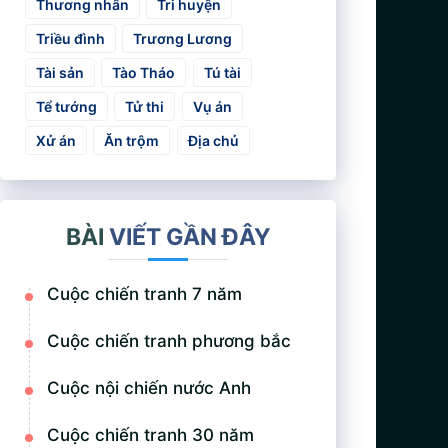
Thương nhân
Tri huyện
Triều đình
Trương Lương
Tài sản
Tào Tháo
Tú tài
Tể tướng
Tử thi
Vụ án
Xử án
Ăn trộm
Địa chủ
BÀI
VIẾT GẦN ĐÂY
Cuộc chiến tranh 7 năm
Cuộc chiến tranh phương bắc
Cuộc nội chiến nước Anh
Cuộc chiến tranh 30 năm