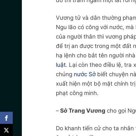
đó thì trầm ngâm một lát rồi n
Vương tử và dân thường phạm 
Ngu lão có công với nước, mà
của người thân thì vương phá
để trị an được trong một đất 
hạ lệnh cho bắt tên người nh
luật
. Lại còn theo điều lệ, tra
chúng
nước Sở
biết chuyện nà
xuất hiện một bộ mặt chính tr
phạt công minh.
–
Sở Trang Vương
cho gọi Ng
Do khanh tiến cử cho ta nhân t