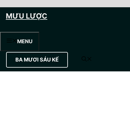
Chuyển
MƯU LƯỢC
đến
nội
dung
MENU
BA MƯƠI SÁU KẾ