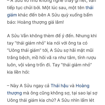
– A Sửu vờ như không nghe thấy gì hết, vẫn
tiếp tục chửi bới. Một lúc sau, một tên
thái
giám
khác đến bên A Sửu quỳ xuống bẩm
báo:
Hoàng thượng giá lâm!
A Sửu Vẫn không thèm để ý đến. Nhưng khi
tay ”thái giám nhỏ” kia nói với ông ta có
”Uông thái giám” tới, A Sửu sợ hãi mặt mũi
trắng bệch, mồ hôi vã ra như tắm, tỉnh rượu
luôn, vội vàng trốn đi. Tay ”thái giám nhỏ”
kia liền hỏi:
– Này A Sửu ngay cả
Thái hậu
và
Hoàng
thượng
mà ông cũng không sợ, tại sao lại sợ
Uông thái giám kia chứ?
A Sửu nhìn lấm lét