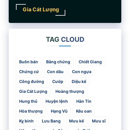
Gia Cát Lượng
TAG
CLOUD
Buôn bán
Bằng chứng
Chiết Giang
Chứng cứ
Con dâu
Con ngựa
Công đường
Cướp
Diệu kế
Gia Cát Lượng
Hoàng thượng
Hung thủ
Huyện lệnh
Hàn Tín
Hòa thượng
Hạng Vũ
Kêu oan
Kỵ binh
Lưu Bang
Mưu kế
Mưu sĩ