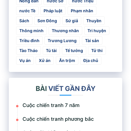
Nông dân
nước Sở
nước Triệu
nước Tề
Pháp luật
Phạm nhân
Sách
Sơn Đông
Sứ giả
Thuyền
Thông minh
Thương nhân
Tri huyện
Triều đình
Trương Lương
Tài sản
Tào Tháo
Tú tài
Tể tướng
Tử thi
Vụ án
Xử án
Ăn trộm
Địa chủ
BÀI
VIẾT GẦN ĐÂY
Cuộc chiến tranh 7 năm
Cuộc chiến tranh phương bắc