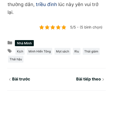
thường dân,
triều đình
lúc này yên vui trở
lại.
5/5 - (5 bình chọn)
Danh
Nhà Minh
mục
Thẻ
Kịch
Minh Hiến Tông
Mọt sách
Rìu
Thái giám
Thái hậu