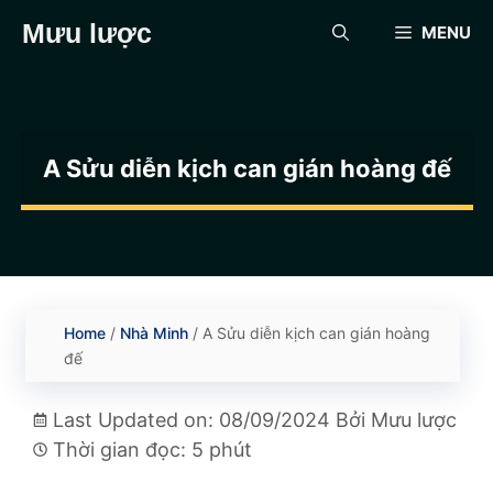
Chuyển
Mưu lược
MENU
đến
nội
dung
A Sửu diễn kịch can gián hoàng đế
Home
/
Nhà Minh
/
A Sửu diễn kịch can gián hoàng
đế
Last Updated on: 08/09/2024
Bởi
Mưu lược
Thời gian đọc: 5 phút