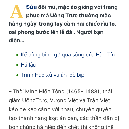
A
Sửu
đội mũ, mặc áo giống với trang
phục mà Uông Trực thường mặc
hàng ngày, trong tay cầm hai chiếc rìu to,
oai phong bước lên lễ đài. Người bạn
diễn…
Kế dùng bình gỗ qua sông của Hàn Tín
Hủ lậu
Trình Hạo xử vụ án loè bịp
– Thời Minh Hiến Tông (1465- 1488), thái
giám UôngTrực, Vương Việt và Trần Việt
kéo bè kéo cánh với nhau, chuyên quyền
tạo thành hàng loạt án oan, các thần dân bị
bọn chúng hà hiếp đến chết thì không thể