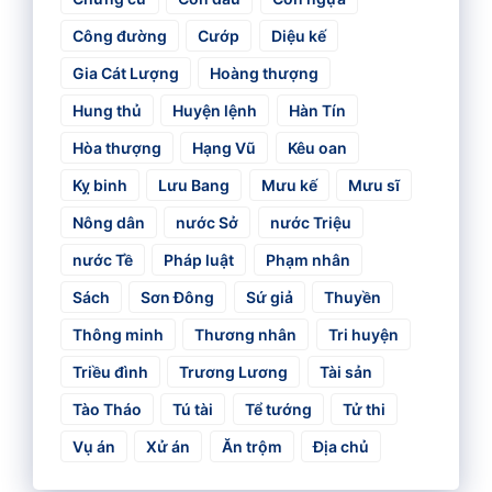
Công đường
Cướp
Diệu kế
Gia Cát Lượng
Hoàng thượng
Hung thủ
Huyện lệnh
Hàn Tín
Hòa thượng
Hạng Vũ
Kêu oan
Kỵ binh
Lưu Bang
Mưu kế
Mưu sĩ
Nông dân
nước Sở
nước Triệu
nước Tề
Pháp luật
Phạm nhân
Sách
Sơn Đông
Sứ giả
Thuyền
Thông minh
Thương nhân
Tri huyện
Triều đình
Trương Lương
Tài sản
Tào Tháo
Tú tài
Tể tướng
Tử thi
Vụ án
Xử án
Ăn trộm
Địa chủ