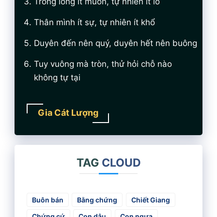
Trong lòng ít muốn, tự nhiên ít lo
Thân mình ít sự, tự nhiên ít khổ
Duyên đến nên quý, duyên hết nên buông
Tuy vuông mà tròn, thử hỏi chỗ nào
không tự tại
Gia Cát Lượng
TAG
CLOUD
Buôn bán
Bằng chứng
Chiết Giang
Chứng cứ
Con dâu
Con ngựa