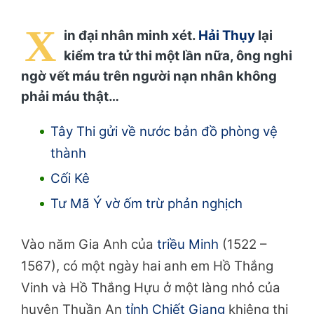
X
in đại nhân minh xét.
Hải Thụy
lại
kiểm tra tử thi một lần nữa, ông nghi
ngờ vết máu trên người nạn nhân không
phải máu thật…
Tây Thi gửi về nước bản đồ phòng vệ
thành
Cối Kê
Tư Mã Ý vờ ốm trừ phản nghịch
Vào năm Gia Anh của
triều Minh
(1522 –
1567), có một ngày hai anh em Hồ Thắng
Vinh và Hồ Thắng Hựu ở một làng nhỏ của
huyện Thuần An
tỉnh Chiết Giang
khiêng thi