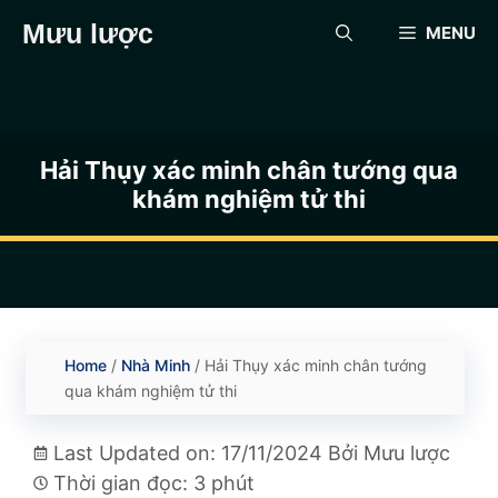
Chuyển
Mưu lược
MENU
đến
nội
dung
Hải Thụy xác minh chân tướng qua
khám nghiệm tử thi
Home
/
Nhà Minh
/
Hải Thụy xác minh chân tướng
qua khám nghiệm tử thi
Last Updated on: 17/11/2024
Bởi
Mưu lược
Thời gian đọc: 3 phút