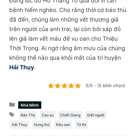
Đúng lúc đó Hồ Thắng Tổ qua đời vì căn
bệnh hiểm nghèo. Cho rằng thời cơ báo thù
đã đến, chúng làm những vết thương giả
trên người của anh trai, lại còn bôi sáp đỏ
lên giả làm vết máu để vu oan cho Thiệu
Thời Trọng. Ai ngờ rằng âm mưu của chúng
không thể nào qua khỏi mắt của tri huyện
Hải Thụy
.
5/5 - (5 bình chọn)
Danh
Nhà Minh
mục
Thẻ
Báo Thù
Cao su
Chiết Giang
Giết người
Hải Thụy
Hung thủ
Kêu oan
Tử thi