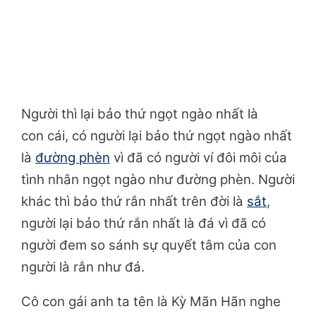
Người thì lại bảo thứ ngọt ngào nhất là
con cái, có người lại bảo thứ ngọt ngào nhất
là
đường phèn
vì đã có người ví đôi môi của
tình nhân ngọt ngào như đường phèn. Người
khác thì bảo thứ rắn nhất trên đời là
sắt
,
người lại bảo thứ rắn nhất là đá vì đã có
người đem so sánh sự quyết tâm của con
người là rắn như đá.
Cô con gái anh ta tên là Kỳ Mãn Hãn nghe