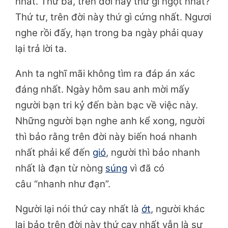
nhất. Thứ ba, trên đời này thứ gì ngọt nhất?
Thứ tư, trên đời này thứ gì cứng nhất. Ngươi
nghe rồi đấy, hạn trong ba ngày phải quay
lại trả lời ta.
Anh ta nghĩ mãi không tìm ra đáp án xác
đáng nhất. Ngày hôm sau anh mời mấy
người bạn tri kỷ đến bàn bạc về việc này.
Những người bạn nghe anh kể xong, người
thì bảo rằng trên đời này biến hoá nhanh
nhất phải kể đến
gió
, người thì bảo nhanh
nhất là đạn từ nòng
súng
vì đã có
câu “nhanh như đạn”.
Người lại nói thứ cay nhất là
ớt
, người khác
lại bảo trên đời này thứ cay nhất vẫn là sự