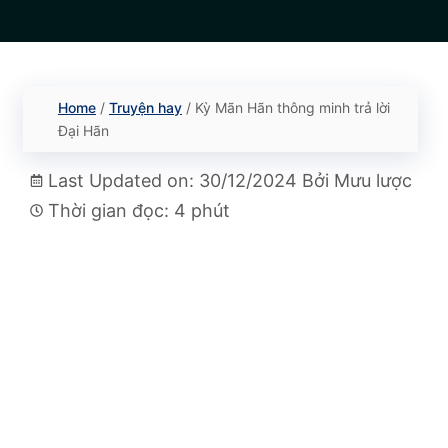
Home
/
Truyện hay
/
Kỳ Mãn Hãn thông minh trả lời
Đại Hãn
Last Updated on: 30/12/2024
Bởi
Mưu lược
Thời gian đọc: 4 phút