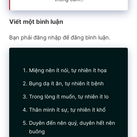
Viết một bình luận
Bạn phải đăng nhập để đăng bình luận.
Miệng nên ít nói, tự nhiên ít họa
Bụng dạ ít ăn, tự nhiên ít bệnh
Trong lòng ít muốn, tự nhiên ít lo
Thân mình ít sự, tự nhiên ít khổ
Duyên đến nên quý, duyên hết nên
buông