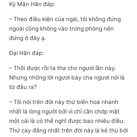
Kỳ Mãn Hãn đáp:
– Theo điều kiện của ngài, tôi không đứng
ngoài cũng không vào trong phòng nên
đứng ở đây ạ.
Đại Hãn đáp:
– Thôi được rồi ta tha cho ngươi lần này.
Nhưng những lời ngươi bày cha ngươi nói là
từ đâu ra?
– Tôi nói trên đời này thứ biến hoá nhanh
nhất là lòng người bởi vì chỉ cần chớp mắt
một cái là có thể nghĩ được bao nhiêu điều.
Thứ cay đắng nhất trên đời này là kẻ thù bởi