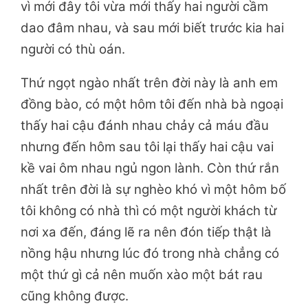
vì mới đây tôi vừa mới thấy hai người cầm
dao đâm nhau, và sau mới biết trước kia hai
người có thù oán.
Thứ ngọt ngào nhất trên đời này là anh em
đồng bào, có một hôm tôi đến nhà bà ngoại
thấy hai cậu đánh nhau chảy cả máu đầu
nhưng đến hôm sau tôi lại thấy hai cậu vai
kề vai ôm nhau ngủ ngon lành. Còn thứ rắn
nhất trên đời là sự nghèo khó vì một hôm bố
tôi không có nhà thì có một người khách từ
nơi xa đến, đáng lẽ ra nên đón tiếp thật là
nồng hậu nhưng lúc đó trong nhà chẳng có
một thứ gì cả nên muốn xào một bát rau
cũng không được.