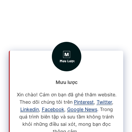
Mưu lược
Xin chào! Cám ơn bạn đã ghé thăm website.
Theo dõi chúng tôi trên
Pinterest
,
Twitter
,
Linkedin
,
Facebook
,
Google News
. Trong
quá trình biên tập và sưu tầm không tránh
khỏi những điều sai xót, mong bạn đọc
thông cảm...