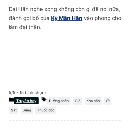
Đại Hãn nghe xong không còn gì để nói nữa,
đành gọi bố của
Kỳ Mãn Hãn
vào phong cho
làm đại thần.
5/5 - (5 bình chọn)
Danh
Thẻ
Truyện hay
Đường phèn
Gió
Khả hãn
Ớt
mục
Sắt
Súng
Thuốc độc