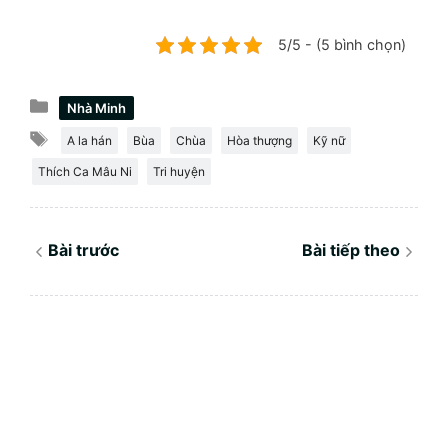
5/5 - (5 bình chọn)
Danh
Nhà Minh
mục
Thẻ
A la hán
Bùa
Chùa
Hòa thượng
Kỹ nữ
Thích Ca Mâu Ni
Tri huyện