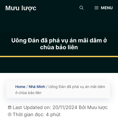
Chuyển
Mưu lược
MENU
đến
nội
dung
Uông Đán đã phá vụ án mãi dâm ở
chùa bảo liên
Home
/
Nhà Minh
/
Uông Đán đã phá vụ án mãi dâm
ở chùa bảo liên
Last Updated on: 20/11/2024
Bởi
Mưu lược
Thời gian đọc: 4 phút