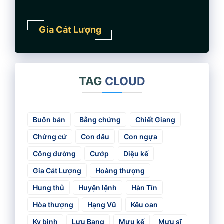
Gia Cát Lượng
TAG
CLOUD
Buôn bán
Bằng chứng
Chiết Giang
Chứng cứ
Con dâu
Con ngựa
Công đường
Cướp
Diệu kế
Gia Cát Lượng
Hoàng thượng
Hung thủ
Huyện lệnh
Hàn Tín
Hòa thượng
Hạng Vũ
Kêu oan
Kỵ binh
Lưu Bang
Mưu kế
Mưu sĩ