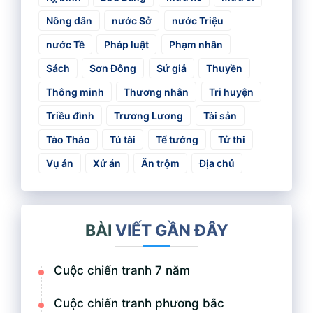
Nông dân
nước Sở
nước Triệu
nước Tề
Pháp luật
Phạm nhân
Sách
Sơn Đông
Sứ giả
Thuyền
Thông minh
Thương nhân
Tri huyện
Triều đình
Trương Lương
Tài sản
Tào Tháo
Tú tài
Tể tướng
Tử thi
Vụ án
Xử án
Ăn trộm
Địa chủ
BÀI
VIẾT GẦN ĐÂY
Cuộc chiến tranh 7 năm
Cuộc chiến tranh phương bắc