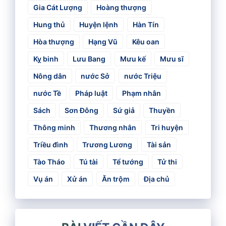
Gia Cát Lượng
Hoàng thượng
Hung thủ
Huyện lệnh
Hàn Tín
Hòa thượng
Hạng Vũ
Kêu oan
Kỵ binh
Lưu Bang
Mưu kế
Mưu sĩ
Nông dân
nước Sở
nước Triệu
nước Tề
Pháp luật
Phạm nhân
Sách
Sơn Đông
Sứ giả
Thuyền
Thông minh
Thương nhân
Tri huyện
Triều đình
Trương Lương
Tài sản
Tào Tháo
Tú tài
Tể tướng
Tử thi
Vụ án
Xử án
Ăn trộm
Địa chủ