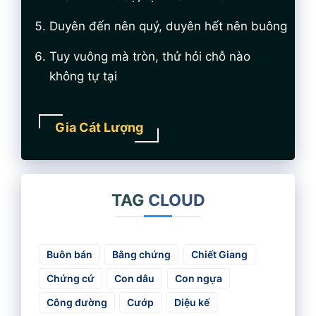
Duyên đến nên quý, duyên hết nên buông
Tuy vuông mà tròn, thử hỏi chỗ nào
không tự tại
Gia Cát Lượng
TAG
CLOUD
Buôn bán
Bằng chứng
Chiết Giang
Chứng cứ
Con dâu
Con ngựa
Công đường
Cướp
Diệu kế