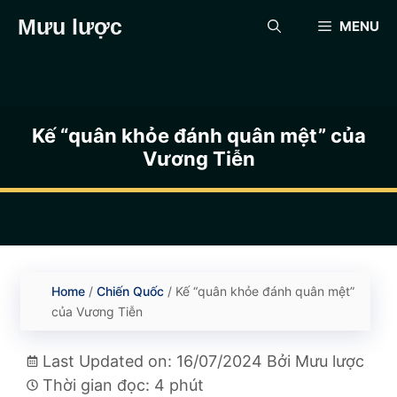
Chuyển
Mưu lược
MENU
đến
nội
dung
Kế “quân khỏe đánh quân mệt” của
Vương Tiễn
Home
/
Chiến Quốc
/
Kế “quân khỏe đánh quân mệt”
của Vương Tiễn
Last Updated on: 16/07/2024
Bởi
Mưu lược
Thời gian đọc: 4 phút