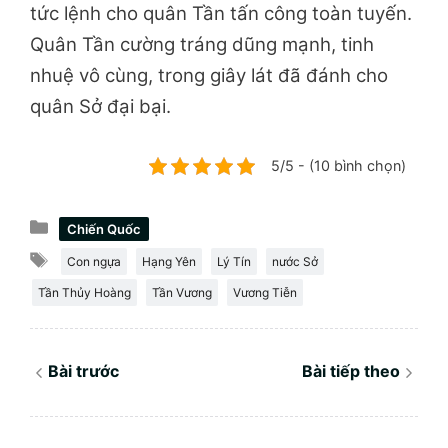
tức lệnh cho quân Tần tấn công toàn tuyến.
Quân Tần cường tráng dũng mạnh, tinh
nhuệ vô cùng, trong giây lát đã đánh cho
quân Sở đại bại.
5/5 - (10 bình chọn)
Danh
Chiến Quốc
mục
Thẻ
Con ngựa
Hạng Yên
Lý Tín
nước Sở
Tần Thủy Hoàng
Tần Vương
Vương Tiễn