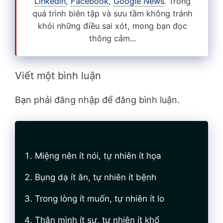
Linkedin
,
Facebook
,
Google News
. Trong
quá trình biên tập và sưu tầm không tránh
khỏi những điều sai xót, mong bạn đọc
thông cảm...
Viết một bình luận
Bạn phải đăng nhập để đăng bình luận.
Miệng nên ít nói, tự nhiên ít họa
Bụng dạ ít ăn, tự nhiên ít bệnh
Trong lòng ít muốn, tự nhiên ít lo
Thân mình ít sự, tự nhiên ít khổ