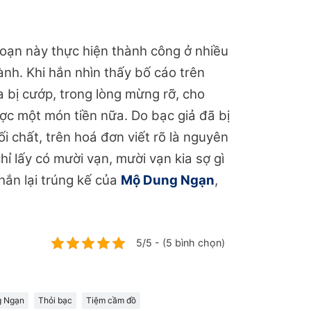
đoạn này thực hiện thành công ở nhiều
ành. Khi hắn nhìn thấy bố cáo trên
a bị cướp, trong lòng mừng rỡ, cho
ược một món tiền nữa. Do bạc giả đã bị
 chất, trên hoá đơn viết rõ là nguyên
hỉ lấy có mười vạn, mười vạn kia sợ gì
hắn lại trúng kế của
Mộ Dung Ngạn
,
5/5 - (5 bình chọn)
g Ngạn
Thỏi bạc
Tiệm cầm đồ