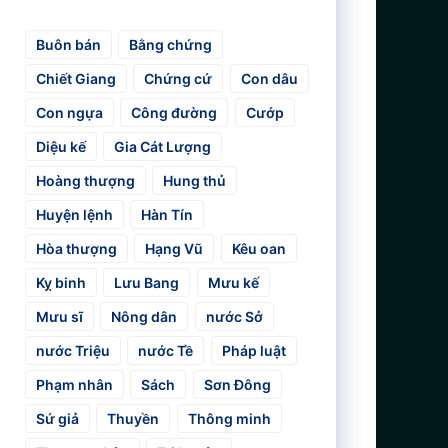
Buôn bán
Bằng chứng
Chiết Giang
Chứng cứ
Con dâu
Con ngựa
Công đường
Cướp
Diệu kế
Gia Cát Lượng
Hoàng thượng
Hung thủ
Huyện lệnh
Hàn Tín
Hòa thượng
Hạng Vũ
Kêu oan
Kỵ binh
Lưu Bang
Mưu kế
Mưu sĩ
Nông dân
nước Sở
nước Triệu
nước Tề
Pháp luật
Phạm nhân
Sách
Sơn Đông
Sứ giả
Thuyền
Thông minh