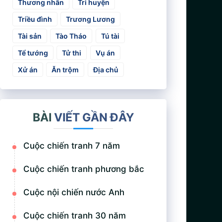
Thương nhân
Tri huyện
Triều đình
Trương Lương
Tài sản
Tào Tháo
Tú tài
Tể tướng
Tử thi
Vụ án
Xử án
Ăn trộm
Địa chủ
BÀI
VIẾT GẦN ĐÂY
Cuộc chiến tranh 7 năm
Cuộc chiến tranh phương bắc
Cuộc nội chiến nước Anh
Cuộc chiến tranh 30 năm