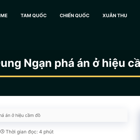
OME
TAM QUỐC
CHIẾN QUỐC
XUÂN THU
ung Ngạn phá án ở hiệu c
á án ở hiệu cầm đồ
Thời gian đọc: 4 phút