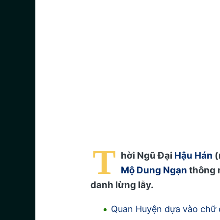
T
hời Ngũ Đại
Hậu Hán
(
Mộ Dung Ngạn
thông m
danh lừng lẫy.
Quan Huyện dựa vào chữ 