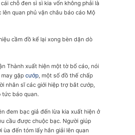
ái chỗ đen sì sì kia vốn không phải là
tức lên quan phủ vận châu báo cáo Mộ
iệu cầm đồ kể lại xong bèn dặn dò
ận Thành xuất hiện một tờ bố cáo, nói
g may gặp
cướp
, một số đồ thế chấp
i nhân sĩ các giới hiệp trợ bắt cướp,
p tức báo quan.
n đem bạc giả đến lừa kia xuất hiện ở
yêu cầu được chuộc bạc. Người giúp
i ùa đến tóm lấy hắn giải lên quan