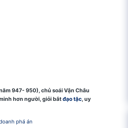
năm 947- 950), chủ soái Vận Châu
inh hơn người, giỏi bắt
đạo tặc
, uy
doanh phá án