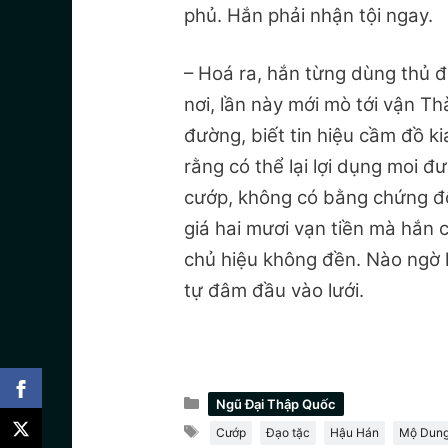
phủ. Hắn phải nhận tội ngay.
– Hoá ra, hắn từng dùng thủ 
nơi, lần này mới mò tới vận Th
đường, biết tin hiệu cầm đồ ki
rằng có thể lại lợi dụng moi đ
cướp, không có bằng chứng đối
giá hai mươi vạn tiền mà hắn c
chủ hiệu không đền. Nào ngờ 
tự đâm đầu vào lưới.
Danh
Ngũ Đại Thập Quốc
mục
Thẻ
Cướp
Đạo tặc
Hậu Hán
Mộ Dun