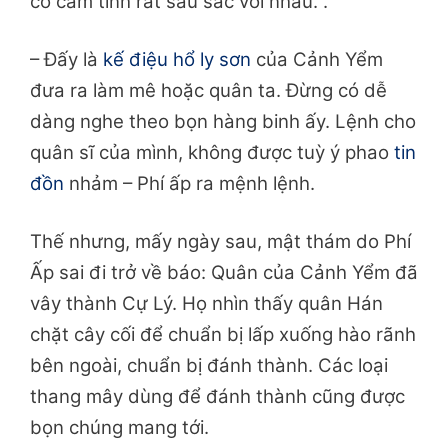
có cảm tình rất sâu sắc với nhau. .
– Đấy là
kế điệu hổ ly sơn
của Cảnh Yểm
đưa ra làm mê hoặc quân ta. Đừng có dễ
dàng nghe theo bọn hàng binh ấy. Lệnh cho
quân sĩ của mình, không được tuỳ ý phao
tin
đồn
nhảm – Phí ấp ra mệnh lệnh.
Thế nhưng, mấy ngày sau, mật thám do Phí
Ấp sai đi trở về báo: Quân của Cảnh Yểm đã
vây thành Cự Lý. Họ nhìn thấy quân Hán
chặt cây cối để chuẩn bị lấp xuống hào rãnh
bên ngoài, chuẩn bị đánh thành. Các loại
thang mây dùng để đánh thành cũng được
bọn chúng mang tới.