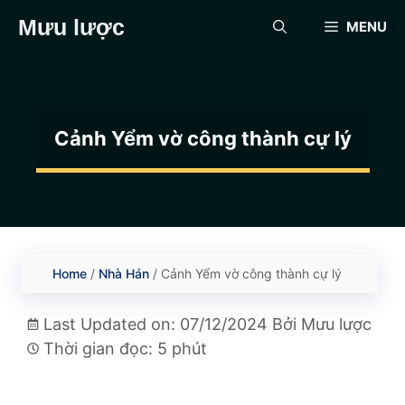
Chuyển
Mưu lược
MENU
đến
nội
dung
Cảnh Yểm vờ công thành cự lý
Home
/
Nhà Hán
/
Cảnh Yểm vờ công thành cự lý
Last Updated on: 07/12/2024
Bởi
Mưu lược
Thời gian đọc: 5 phút