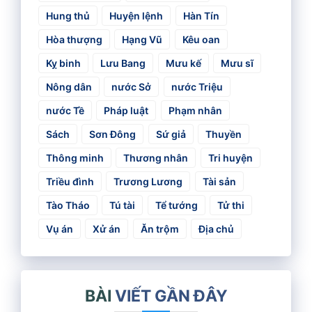
Hung thủ
Huyện lệnh
Hàn Tín
Hòa thượng
Hạng Vũ
Kêu oan
Kỵ binh
Lưu Bang
Mưu kế
Mưu sĩ
Nông dân
nước Sở
nước Triệu
nước Tề
Pháp luật
Phạm nhân
Sách
Sơn Đông
Sứ giả
Thuyền
Thông minh
Thương nhân
Tri huyện
Triều đình
Trương Lương
Tài sản
Tào Tháo
Tú tài
Tể tướng
Tử thi
Vụ án
Xử án
Ăn trộm
Địa chủ
BÀI
VIẾT GẦN ĐÂY