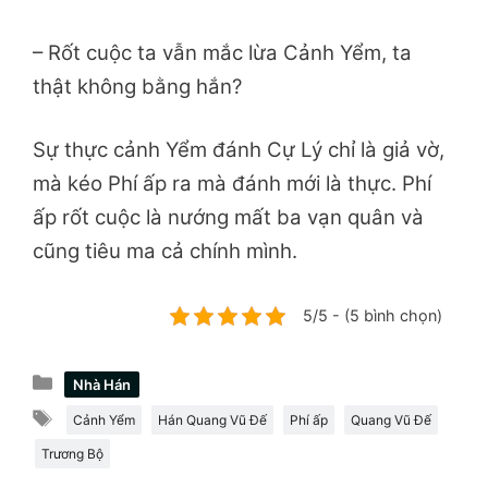
– Rốt cuộc ta vẫn mắc lừa Cảnh Yểm, ta
thật không bằng hắn?
Sự thực cảnh Yểm đánh Cự Lý chỉ là giả vờ,
mà kéo Phí ấp ra mà đánh mới là thực. Phí
ấp rốt cuộc là nướng mất ba vạn quân và
cũng tiêu ma cả chính mình.
5/5 - (5 bình chọn)
Danh
Nhà Hán
mục
Thẻ
Cảnh Yểm
Hán Quang Vũ Đế
Phí ấp
Quang Vũ Đế
Trương Bộ