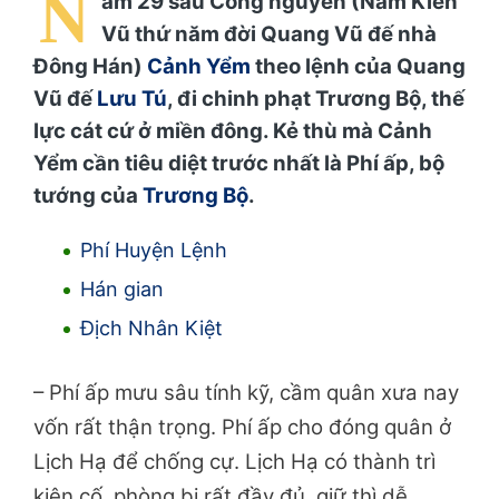
N
ăm 29 sau Công nguyên (Năm Kiến
Vũ thứ năm đời Quang Vũ đế nhà
Đông Hán)
Cảnh Yểm
theo lệnh của Quang
Vũ đế
Lưu Tú
, đi chinh phạt Trương Bộ, thế
lực cát cứ ở miền đông. Kẻ thù mà Cảnh
Yểm cần tiêu diệt trước nhất là Phí ấp, bộ
tướng của
Trương Bộ
.
Phí Huyện Lệnh
Hán gian
Địch Nhân Kiệt
– Phí ấp mưu sâu tính kỹ, cầm quân xưa nay
vốn rất thận trọng. Phí ấp cho đóng quân ở
Lịch Hạ để chống cự. Lịch Hạ có thành trì
kiên cố, phòng bị rất đầy đủ, giữ thì dễ