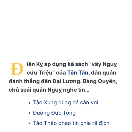
Đ
iền Kỵ áp dụng kế sách ”vây Nguỵ
cứu Triệu” của
Tôn Tẫn
, dẫn quân
đánh thẳng đến Đại Lương. Bàng Quyên,
chủ soái quân Nguỵ nghe tin…
Tào Xung dùng đá cân voi
Đường Đức Tông
Tào Tháo phao tin chia rẽ địch