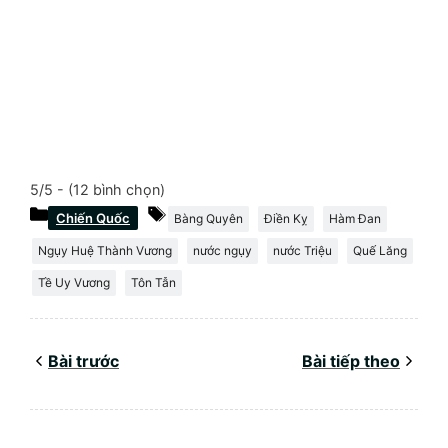
5/5 - (12 bình chọn)
Danh
Thẻ
Chiến Quốc
Bàng Quyên
Điền Kỵ
Hàm Đan
mục
Ngụy Huệ Thành Vương
nước ngụy
nước Triệu
Quế Lăng
Tề Uy Vương
Tôn Tẫn