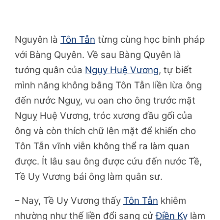
Nguyên là
Tôn Tẫn
từng cùng học binh pháp
với Bàng Quyên. Về sau Bàng Quyên là
tướng quân của
Ngụy Huệ Vương
, tự biết
mình năng không bằng Tôn Tẫn liền lừa ông
đến nước Nguỵ, vu oan cho ông trước mặt
Nguỵ Huệ Vương, tróc xương đầu gối của
ông và còn thích chữ lên mặt để khiến cho
Tôn Tẫn vĩnh viễn không thể ra làm quan
được. Ít lâu sau ông được cứu đến nước Tề,
Tề Uy Vương bái ông làm
quân sư.
– Nay, Tề Uy Vương thấy
Tôn Tẫn
khiêm
nhường như thế liền đổi sang cử
Điền Kỵ
làm