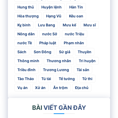
Hung thủ
Huyện lệnh
Hàn Tín
Hòa thượng
Hạng Vũ
Kêu oan
Kỵ binh
Lưu Bang
Mưu kế
Mưu sĩ
Nông dân
nước Sở
nước Triệu
nước Tề
Pháp luật
Phạm nhân
Sách
Sơn Đông
Sứ giả
Thuyền
Thông minh
Thương nhân
Tri huyện
Triều đình
Trương Lương
Tài sản
Tào Tháo
Tú tài
Tể tướng
Tử thi
Vụ án
Xử án
Ăn trộm
Địa chủ
BÀI
VIẾT GẦN ĐÂY