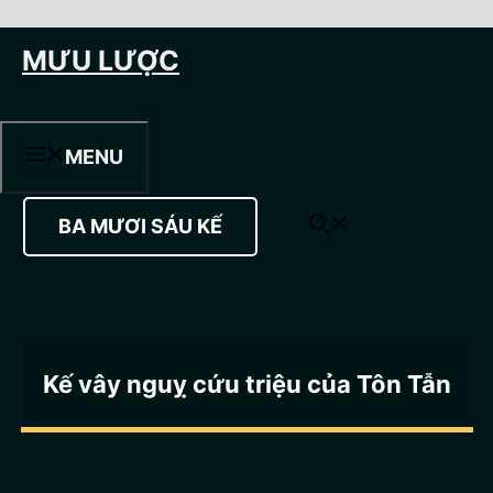
Chuyển
MƯU LƯỢC
đến
nội
dung
MENU
BA MƯƠI SÁU KẾ
Kế vây nguỵ cứu triệu của Tôn Tẫn