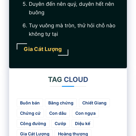
Duyên đến nên quý, duyên hết nên
buông
Tuy vuông mà tròn, thử hỏi chỗ nào
không tự tại
Gia Cát Lượng
TAG
CLOUD
Buôn bán
Bằng chứng
Chiết Giang
Chứng cứ
Con dâu
Con ngựa
Công đường
Cướp
Diệu kế
Gia Cát Lượng
Hoàng thượng