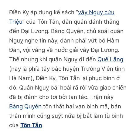
Điền Kỵ áp dụng kế sách ”
vây Nguỵ cứu
Triệu
” của Tôn Tẫn, dẫn quân đánh thẳng
đến Đại Lương. Bàng Quyên, chủ soái quân
Nguỵ nghe tin này, đành phải vứt bỏ Hàm
Đan, vội vàng về nước giải vây Đại Lương.
Thế nhưng khi quân Nguỵ đi đến
Quế Lăng
(nay là phía tây bắc huyện Trường Viên tỉnh
Hà Nam), Điền Kỵ, Tôn Tẫn lại phục binh ở
đó. Quân Nguỵ bải hoải rã rời vừa giao chiến
đã bị đánh cho tơi bời tan tác. Trận này
Bàng Quyên
tổn thất hai vạn binh mã, bản
thân mình cũng suýt nữa bị bắt làm tù binh
của
Tôn Tẫn
.