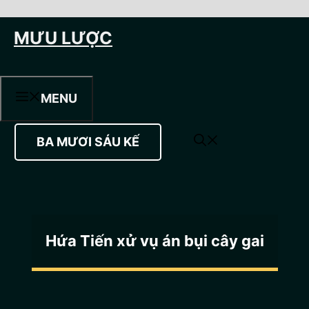
Chuyển
MƯU LƯỢC
đến
nội
dung
MENU
BA MƯƠI SÁU KẾ
Hứa Tiến xử vụ án bụi cây gai