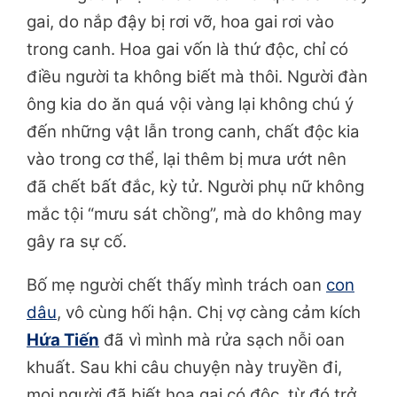
gai, do nắp đậy bị rơi vỡ, hoa gai rơi vào
trong canh. Hoa gai vốn là thứ độc, chỉ có
điều người ta không biết mà thôi. Người đàn
ông kia do ăn quá vội vàng lại không chú ý
đến những vật lẫn trong canh, chất độc kia
vào trong cơ thể, lại thêm bị mưa ướt nên
đã chết bất đắc, kỳ tử. Người phụ nữ không
mắc tội “mưu sát chồng”, mà do không may
gây ra sự cố.
Bố mẹ người chết thấy mình trách oan
con
dâu
, vô cùng hối hận. Chị vợ càng cảm kích
Hứa Tiến
đã vì mình mà rửa sạch nỗi oan
khuất. Sau khi câu chuyện này truyền đi,
mọi người đã biết hoa gai có độc, từ đó trở