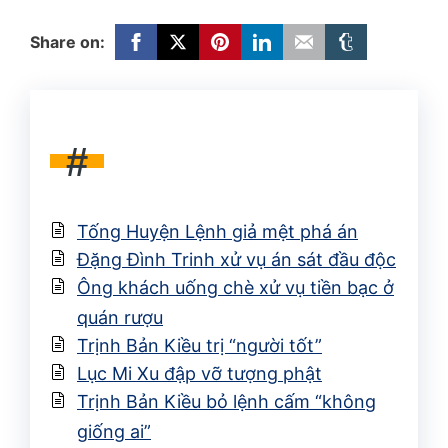
Share on:
#
Tống Huyện Lệnh giả mệt phá án
Đặng Đình Trinh xử vụ án sát đầu độc
Ông khách uống chè xử vụ tiền bạc ở
quán rượu
Trịnh Bản Kiều trị “người tốt”
Lục Mi Xu đập vỡ tượng phật
Trịnh Bản Kiều bỏ lệnh cấm “không
giống ai”