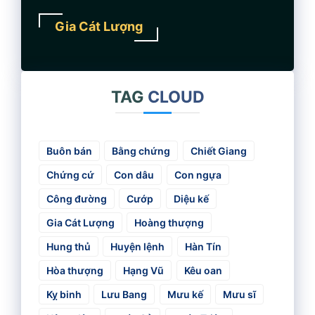
Gia Cát Lượng
TAG
CLOUD
Buôn bán
Bằng chứng
Chiết Giang
Chứng cứ
Con dâu
Con ngựa
Công đường
Cướp
Diệu kế
Gia Cát Lượng
Hoàng thượng
Hung thủ
Huyện lệnh
Hàn Tín
Hòa thượng
Hạng Vũ
Kêu oan
Kỵ binh
Lưu Bang
Mưu kế
Mưu sĩ