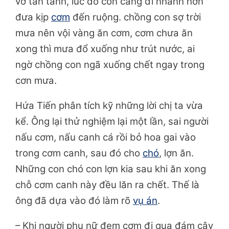
vỡ tan tành, lúc đó con càng đi nhanh hơn
đưa kịp
cơm
đến ruộng. chồng con sợ trời
mưa nên vội vàng ăn cơm, cơm chưa ăn
xong thì mưa đổ xuống như trút nước, ai
ngờ chồng con ngã xuống chết ngay trong
cơn mưa.
Hứa Tiến phân tích kỹ những lời chị ta vừa
kể. Ông lại thử nghiệm lại một lần, sai người
nấu cơm, nấu canh cá rồi bỏ hoa gai vào
trong cơm canh, sau đó cho
chó
, lợn ăn.
Những con chó con lợn kia sau khi ăn xong
chỗ cơm canh này đều lăn ra chết. Thế là
ông đã dựa vào đó làm rõ
vụ án
.
– Khi người phụ nữ đem cơm đi qua đám cây