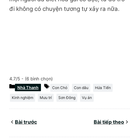
đi không có chuyện tương tự xảy ra nữa.
4.7/5 - (6 bình chọn)
Danh
Thẻ
Nhà Thanh
Con Chó
Con dâu
Hứa Tiến
mục
Kinh nghiệm
Mưu trí
Sơn Đông
Vụ án