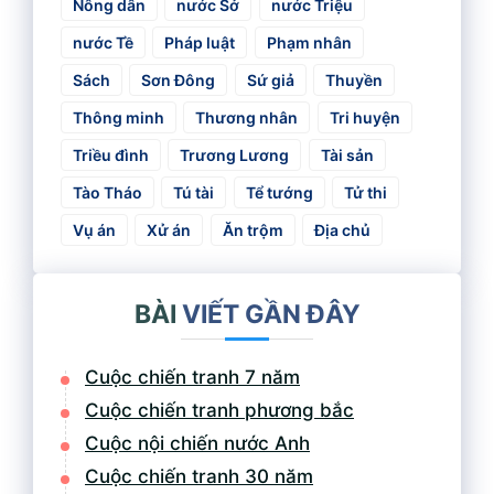
Nông dân
nước Sở
nước Triệu
nước Tề
Pháp luật
Phạm nhân
Sách
Sơn Đông
Sứ giả
Thuyền
Thông minh
Thương nhân
Tri huyện
Triều đình
Trương Lương
Tài sản
Tào Tháo
Tú tài
Tể tướng
Tử thi
Vụ án
Xử án
Ăn trộm
Địa chủ
BÀI
VIẾT GẦN ĐÂY
Cuộc chiến tranh 7 năm
Cuộc chiến tranh phương bắc
Cuộc nội chiến nước Anh
Cuộc chiến tranh 30 năm