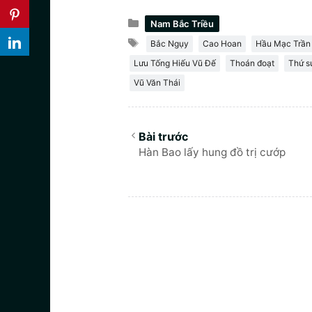
Danh
Nam Bắc Triều
mục
Thẻ
Bắc Ngụy
Cao Hoan
Hầu Mạc Trần
Lưu Tống Hiếu Vũ Đế
Thoán đoạt
Thứ s
Vũ Văn Thái
Hàn Bao lấy hung đồ trị cướp