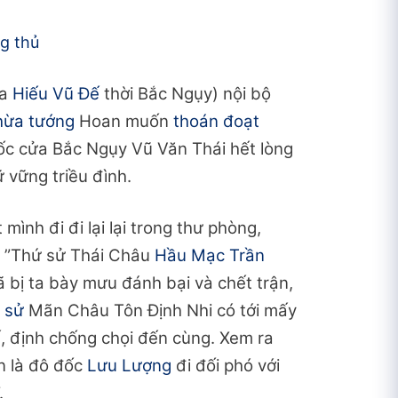
g thủ
ba
Hiếu Vũ Đế
thời Bắc Ngụy) nội bộ
hừa tướng
Hoan muốn
thoán đoạt
đốc cửa Bắc Ngụy Vũ Văn Thái hết lòng
ữ vững triều đình.
 mình đi đi lại lại trong thư phòng,
: ”Thứ sử Thái Châu
Hầu Mạc Trần
ã bị ta bày mưu đánh bại và chết trận,
 sử
Mãn Châu Tôn Định Nhi có tới mấy
, định chống chọi đến cùng. Xem ra
àn là đô đốc
Lưu Lượng
đi đối phó với
.