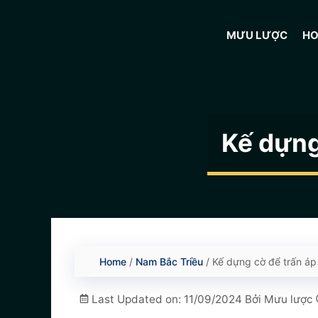
Chuyển
đến
MƯU LƯỢC
H
nội
dung
Kế dựng
Home
/
Nam Bắc Triều
/
Kế dựng cờ để trấn áp
Last Updated on: 11/09/2024
Bởi
Mưu lược