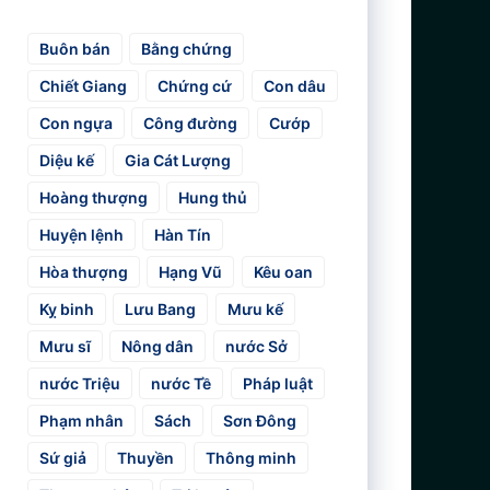
Buôn bán
Bằng chứng
Chiết Giang
Chứng cứ
Con dâu
Con ngựa
Công đường
Cướp
Diệu kế
Gia Cát Lượng
Hoàng thượng
Hung thủ
Huyện lệnh
Hàn Tín
Hòa thượng
Hạng Vũ
Kêu oan
Kỵ binh
Lưu Bang
Mưu kế
Mưu sĩ
Nông dân
nước Sở
nước Triệu
nước Tề
Pháp luật
Phạm nhân
Sách
Sơn Đông
Sứ giả
Thuyền
Thông minh