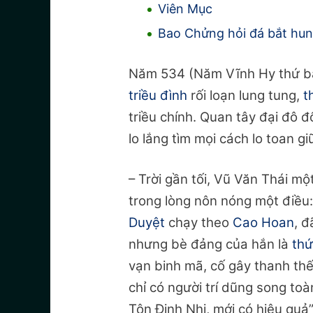
Viên Mục
Bao Chửng hỏi đá bắt hun
Năm 534 (Năm Vĩnh Hy thứ 
triều đình
rối loạn lung tung,
t
triều chính. Quan tây đại đô 
lo lắng tìm mọi cách lo toan gi
– Trời gần tối, Vũ Văn Thái một
trong lòng nôn nóng một điều
Duyệt
chạy theo
Cao Hoan
, đ
nhưng bè đảng của hắn là
thứ
vạn binh mã, cố gây thanh thế
chỉ có người trí dũng song to
Tôn Định Nhi, mới có hiệu quả”