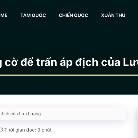
OME
TAM QUỐC
CHIẾN QUỐC
XUÂN THU
 cờ để trấn áp địch của L
 địch của Lưu Lượng
Thời gian đọc: 3 phút