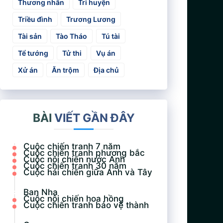
Thương nhân
Tri huyện
Triều đình
Trương Lương
Tài sản
Tào Tháo
Tú tài
Tể tướng
Tử thi
Vụ án
Xử án
Ăn trộm
Địa chủ
BÀI
VIẾT GẦN ĐÂY
Cuộc chiến tranh 7 năm
Cuộc chiến tranh phương bắc
Cuộc nội chiến nước Anh
Cuộc chiến tranh 30 năm
Cuộc hải chiến giữa Anh và Tây
Ban Nha
Cuộc nội chiến hoa hồng
Cuộc chiến tranh bảo vệ thành