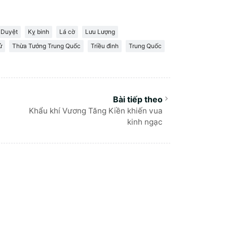
 Duyệt
Kỵ binh
Lá cờ
Lưu Lượng
ử
Thừa Tướng Trung Quốc
Triều đình
Trung Quốc
Khẩu khí Vương Tăng Kiền khiến vua
kinh ngạc