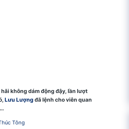
 hãi không dám động đậy, lần lượt
ó,
Lưu Lượng
đã lệnh cho viên quan
i…
 Thúc Tông