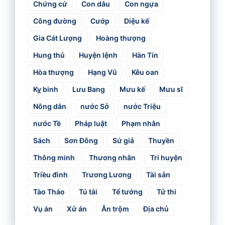
Chứng cứ
Con dâu
Con ngựa
Công đường
Cướp
Diệu kế
Gia Cát Lượng
Hoàng thượng
Hung thủ
Huyện lệnh
Hàn Tín
Hòa thượng
Hạng Vũ
Kêu oan
Kỵ binh
Lưu Bang
Mưu kế
Mưu sĩ
Nông dân
nước Sở
nước Triệu
nước Tề
Pháp luật
Phạm nhân
Sách
Sơn Đông
Sứ giả
Thuyền
Thông minh
Thương nhân
Tri huyện
Triều đình
Trương Lương
Tài sản
Tào Tháo
Tú tài
Tể tướng
Tử thi
Vụ án
Xử án
Ăn trộm
Địa chủ