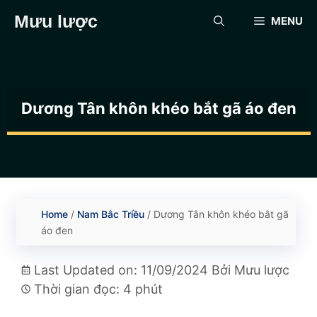
Chuyển
Mưu lược
MENU
đến
nội
dung
Dương Tân khôn khéo bắt gã áo đen
Home
/
Nam Bắc Triều
/
Dương Tân khôn khéo bắt gã
áo đen
Last Updated on: 11/09/2024
Bởi
Mưu lược
Thời gian đọc: 4 phút