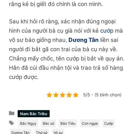
rằng kẻ bị giết đó chính là con mình.
Sau khi hỏi rõ ràng, xác nhận đúng ngoại
hình của người bà cụ già nói với kẻ
cướp
mà
võ sư báo giống nhau,
Dương Tân
liền sai
người đi bắt gã con trai của bà cụ này về.
Chẳng mấy chốc, tên cướp bị bắt về quy án.
Hắn đã cúi đầu nhận tội và trao trả số hàng
cướp được.
5/5 - (5 bình chọn)
Danh
Nam Bắc Triều
mục
Thẻ
Bắc Ngụy
Bắc sử
Bảo Tiêu
Con ngựa
Cướp
Dương Tân
Thứ sử
Võ sư