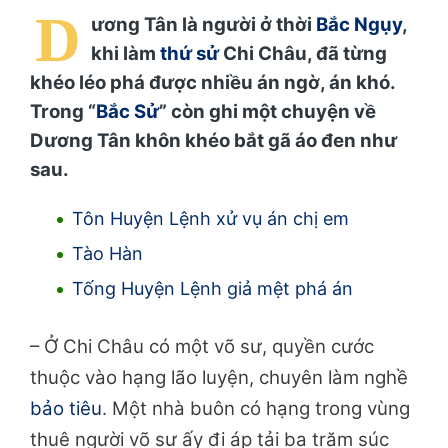
D
ương Tân là người ở thời
Bắc Ngụy
,
khi làm
thứ sử
Chi Châu, đã từng
khéo léo phá được nhiều án ngờ, án khó.
Trong “
Bắc Sử
” còn ghi một chuyện về
Dương Tân khôn khéo bắt gã áo đen như
sau.
Tôn Huyện Lệnh xử vụ án chị em
Tào Hàn
Tống Huyện Lệnh giả mệt phá án
– Ở Chi Châu có một võ sư, quyền cước
thuộc vào hạng lão luyện, chuyên làm nghề
bảo tiêu
. Một nhà buôn có hạng trong vùng
thuê người võ sư ấy đi áp tải ba trăm súc