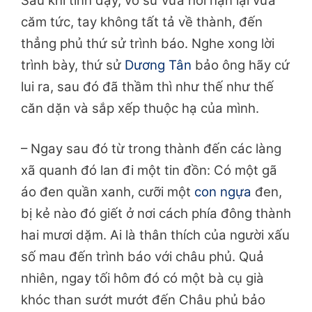
Sau khi tỉnh dậy, võ sư vừa hối hận lại vừa
căm tức, tay không tất tả về thành, đến
thẳng phủ thứ sử trình báo. Nghe xong lời
trình bày, thứ sử
Dương Tân
bảo ông hãy cứ
lui ra, sau đó đã thầm thì như thế như thế
căn dặn và sắp xếp thuộc hạ của mình.
– Ngay sau đó từ trong thành đến các làng
xã quanh đó lan đi một tin đồn: Có một gã
áo đen quần xanh, cưỡi một
con ngựa
đen,
bị kẻ nào đó giết ở nơi cách phía đông thành
hai mươi dặm. Ai là thân thích của người xấu
số mau đến trình báo với châu phủ. Quả
nhiên, ngay tối hôm đó có một bà cụ già
khóc than sướt mướt đến Châu phủ bảo