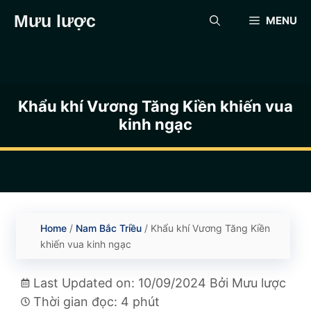
Chuyển
Mưu lược
MENU
đến
nội
dung
Khẩu khí Vương Tăng Kiền khiến vua
kinh ngạc
Home
/
Nam Bắc Triều
/
Khẩu khí Vương Tăng Kiền
khiến vua kinh ngạc
Last Updated on: 10/09/2024
Bởi
Mưu lược
Thời gian đọc: 4 phút