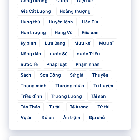
Công đường
Cướp
Diệu kế
Gia Cát Lượng
Hoàng thượng
Hung thủ
Huyện lệnh
Hàn Tín
Hòa thượng
Hạng Vũ
Kêu oan
Kỵ binh
Lưu Bang
Mưu kế
Mưu sĩ
Nông dân
nước Sở
nước Triệu
nước Tề
Pháp luật
Phạm nhân
Sách
Sơn Đông
Sứ giả
Thuyền
Thông minh
Thương nhân
Tri huyện
Triều đình
Trương Lương
Tài sản
Tào Tháo
Tú tài
Tể tướng
Tử thi
Vụ án
Xử án
Ăn trộm
Địa chủ