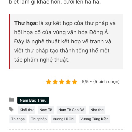
biết làm gì khác hơn, cười lên ha hả.
Thư họa:
là sự kết hợp của thư pháp và
hội họa cổ của vùng văn hóa Đông Á.
Đây là nghệ thuật kết hợp vẽ tranh và
viết thư pháp tạo thành tổng thể một
tác phẩm nghệ thuật.
5/5 - (5 bình chọn)
Danh
Nam Bắc Triều
mục
Thẻ
Khải thư
Nam Tề
Nam Tề Cao Đế
Nhà thơ
Thư họa
Thư pháp
Vương Hi Chi
Vương Tăng Kiền