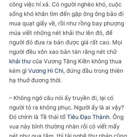
công việc hỉ xả. Có người nghèo khó, cuộc
sống khó khăn tìm
đến gặp ông ông bảo đi
mua quạt giấy về, rồi như rồng bay phượng
múa viết những nét khải thư lên đó, để
người đó đưa ra bán được giá rất cao. Mọi
người đều xôn xao bàn tán rằng nét chữ
khải thư
của Vương Tăng Kiền không thua
kém gì
Vương Hi Chi
, đứng đầu trong thiên
hạ thuở đương thời.
– Không ngờ câu nói ấy truyền đi, lại có
người tỏ ra không phục. Người ấy là ai vậy?
Đó chính là Tề thái tổ
Tiêu Đạo Thành
. Ông
vua này bình thường nhàn rỗi có viết mấy
nét như quạ tắm, thì tài nghệ thư pháp cũng