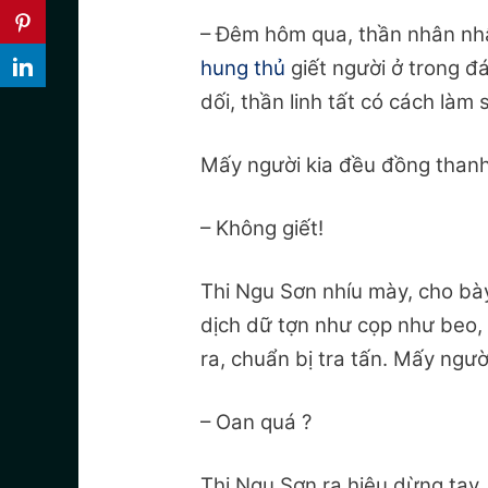
– Đêm hôm qua, thần nhân nhậ
hung thủ
giết người ở trong đ
dối, thần linh tất có cách làm 
Mấy người kia đều đồng thanh
– Không giết!
Thi Ngu Sơn nhíu mày, cho bày
dịch dữ tợn như cọp như beo, 
ra, chuẩn bị tra tấn. Mấy ngườ
– Oan quá ?
Thi Ngu Sơn ra hiệu dừng tay, c