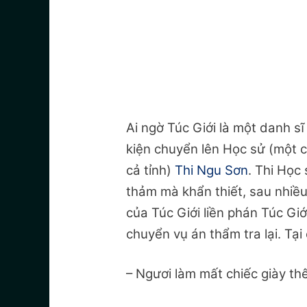
Ai ngờ Túc Giới là một danh s
kiện chuyển lên Học sử (một c
cả tỉnh)
Thi Ngu Sơn
. Thi Học
thảm mà khẩn thiết, sau nhiều
của Túc Giới liền phán Túc Giớ
chuyển vụ án thẩm tra lại. Tại
– Ngươi làm mất chiếc giày th