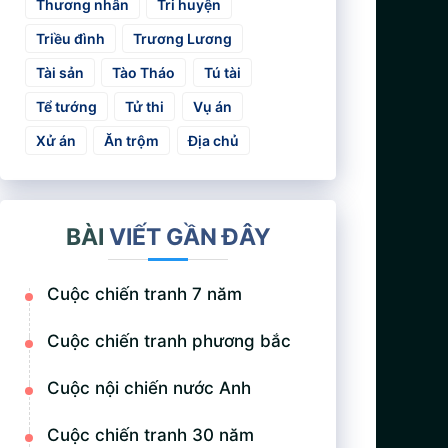
Thương nhân
Tri huyện
Triều đình
Trương Lương
Tài sản
Tào Tháo
Tú tài
Tể tướng
Tử thi
Vụ án
Xử án
Ăn trộm
Địa chủ
BÀI
VIẾT GẦN ĐÂY
Cuộc chiến tranh 7 năm
Cuộc chiến tranh phương bắc
Cuộc nội chiến nước Anh
Cuộc chiến tranh 30 năm