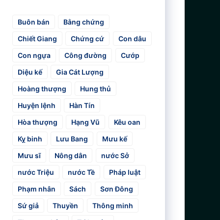
Buôn bán
Bằng chứng
Chiết Giang
Chứng cứ
Con dâu
Con ngựa
Công đường
Cướp
Diệu kế
Gia Cát Lượng
Hoàng thượng
Hung thủ
Huyện lệnh
Hàn Tín
Hòa thượng
Hạng Vũ
Kêu oan
Kỵ binh
Lưu Bang
Mưu kế
Mưu sĩ
Nông dân
nước Sở
nước Triệu
nước Tề
Pháp luật
Phạm nhân
Sách
Sơn Đông
Sứ giả
Thuyền
Thông minh