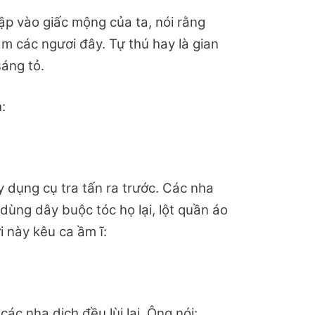
p vào giấc mộng của ta, nói rằng
ám các ngươi đây. Tự thú hay là gian
sáng tỏ.
:
 dụng cụ tra tấn ra trước. Các nha
dùng dây buộc tóc họ lại, lột quần áo
i này kêu ca ầm ĩ:
ác nha dịch đều lùi lại. Ông nói: