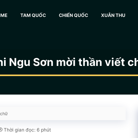
OME
TAM QUỐC
CHIẾN QUỐC
XUÂN THU
hi Ngu Sơn mời thần viết c
 chữ
Thời gian đọc: 6 phút