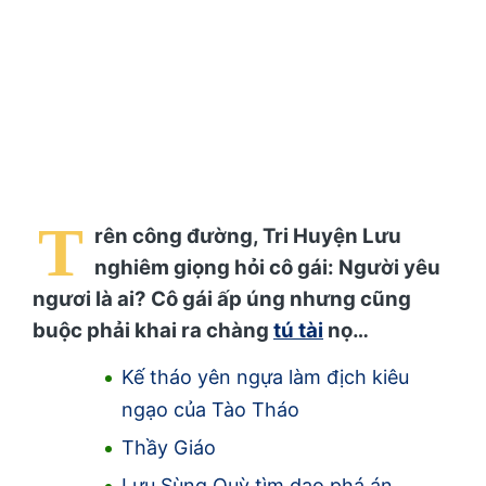
T
rên công đường, Tri Huyện Lưu
nghiêm giọng hỏi cô gái: Người yêu
ngươi là ai? Cô gái ấp úng nhưng cũng
buộc phải khai ra chàng
tú tài
nọ…
Kế tháo yên ngựa làm địch kiêu
ngạo của Tào Tháo
Thầy Giáo
Lưu Sùng Quỳ tìm dao phá án