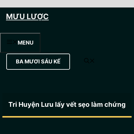
Chuyển
MƯU LƯỢC
đến
nội
dung
MENU
BA MƯƠI SÁU KẾ
Tri Huyện Lưu lấy vết sẹo làm chứng