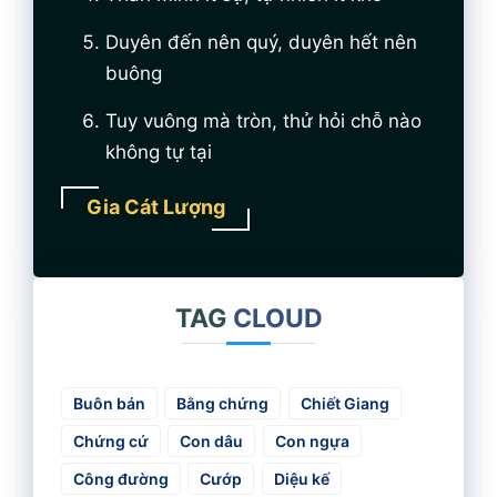
Duyên đến nên quý, duyên hết nên
buông
Tuy vuông mà tròn, thử hỏi chỗ nào
không tự tại
Gia Cát Lượng
TAG
CLOUD
Buôn bán
Bằng chứng
Chiết Giang
Chứng cứ
Con dâu
Con ngựa
Công đường
Cướp
Diệu kế