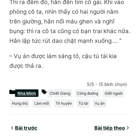
Thì ra đêm đó, hắn đến tìm cô gái. Khi vào
phòng cô ta, nhìn thấy có hai người nằm
trên giường, hắn nổi máu ghen và nghĩ
bụng: thì ra cô ta cũng có bạn trai khác nữa.
Hắn lập tức rút dao chặt mạnh xuống…. ”
– Vụ án được lám sáng tỏ, cậu tú tài kia
được thả ra.
5/5 - (5 bình chọn)
Danh
Thẻ
Nhà Minh
Chiết Giang
Công đường
Giết người
mục
Hung thủ
Làm mối
Tri huyện
Tú tài
Vụ án