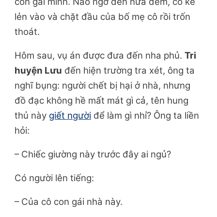
con gái mình. Nào ngờ đến nửa đêm, có kẻ
lẻn vào và chặt đầu của bố mẹ cô rồi trốn
thoát.
Hôm sau, vụ án được đưa đến nha phủ.
Tri
huyện Lưu
đến hiện trường tra xét, ông ta
nghĩ bụng: người chết bị hại ở nhà, nhưng
đồ đạc không hề mất mát gì cả, tên hung
thủ này
giết người
để làm gì nhỉ? Ông ta liền
hỏi:
– Chiếc giường này trước đây ai ngủ?
Có người lên tiếng:
– Của cô con gái nhà này.