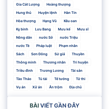
Gia Cát Lượng
Hoàng thượng
Hung thủ
Huyện lệnh
Hàn Tín
Hòa thượng
Hạng Vũ
Kêu oan
Kỵ binh
Lưu Bang
Mưu kế
Mưu sĩ
Nông dân
nước Sở
nước Triệu
nước Tề
Pháp luật
Phạm nhân
Sách
Sơn Đông
Sứ giả
Thuyền
Thông minh
Thương nhân
Tri huyện
Triều đình
Trương Lương
Tài sản
Tào Tháo
Tú tài
Tể tướng
Tử thi
Vụ án
Xử án
Ăn trộm
Địa chủ
BÀI
VIẾT GẦN ĐÂY