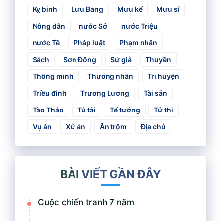
Kỵ binh
Lưu Bang
Mưu kế
Mưu sĩ
Nông dân
nước Sở
nước Triệu
nước Tề
Pháp luật
Phạm nhân
Sách
Sơn Đông
Sứ giả
Thuyền
Thông minh
Thương nhân
Tri huyện
Triều đình
Trương Lương
Tài sản
Tào Tháo
Tú tài
Tể tướng
Tử thi
Vụ án
Xử án
Ăn trộm
Địa chủ
BÀI
VIẾT GẦN ĐÂY
Cuộc chiến tranh 7 năm