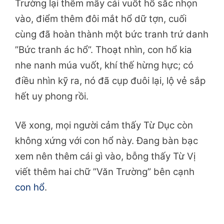
Trường lại thêm mấy cái vuốt hổ sắc nhọn
vào, điểm thêm đôi mắt hổ dữ tợn, cuối
cùng đã hoàn thành một bức tranh trứ danh
”Bức tranh ác hổ”. Thoạt nhìn, con hổ kia
nhe nanh múa vuốt, khí thế hừng hực; có
điều nhìn kỹ ra, nó đã cụp đuôi lại, lộ vẻ sắp
hết uy phong rồi.
Vẽ xong, mọi người cảm thấy Từ Dục còn
không xứng với con hổ này. Đang bàn bạc
xem nên thêm cái gì vào, bỗng thấy Từ Vị
viết thêm hai chữ ”Văn Trường” bên cạnh
con hổ
.