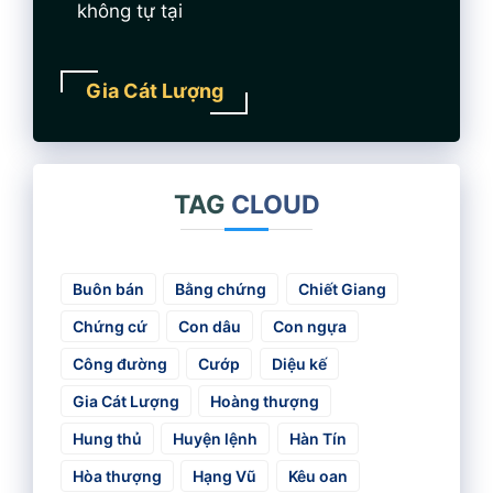
không tự tại
Gia Cát Lượng
TAG
CLOUD
Buôn bán
Bằng chứng
Chiết Giang
Chứng cứ
Con dâu
Con ngựa
Công đường
Cướp
Diệu kế
Gia Cát Lượng
Hoàng thượng
Hung thủ
Huyện lệnh
Hàn Tín
Hòa thượng
Hạng Vũ
Kêu oan