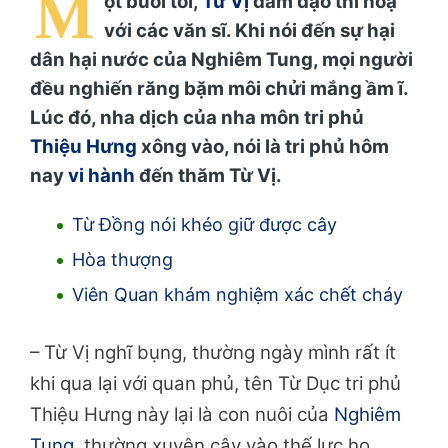
M
ột buổi tối,
Từ Vị
đàm đạo thi hoạ
với các văn sĩ. Khi nói đến sự hại
dân hại nước của Nghiêm Tung, mọi người
đều nghiến răng bặm môi chửi mắng ầm ĩ.
Lúc đó, nha dịch của nha môn tri phủ
Thiệu Hưng
xông vào, nói là tri phủ hôm
nay
vi hành
đến thăm Từ Vị.
Từ Đồng nói khéo giữ được cây
Hòa thượng
Viên Quan khám nghiệm xác chết cháy
– Từ Vị nghĩ bụng, thường ngày mình rất ít
khi qua lại với quan phủ, tên Từ Dục tri phủ
Thiệu Hưng này lại là con nuôi của
Nghiêm
Tung
, thường xuyên cậy vào thế lực họ