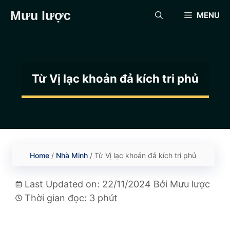
Chuyển
Mưu lược
MENU
đến
nội
dung
Từ Vị lạc khoản đả kích tri phủ
Home
/
Nhà Minh
/
Từ Vị lạc khoản đả kích tri phủ
Last Updated on: 22/11/2024
Bởi
Mưu lược
Thời gian đọc: 3 phút