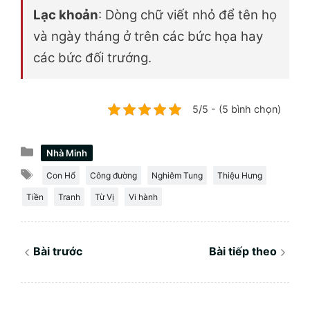
Lạc khoản
: Dòng chữ viết nhỏ để tên họ
và ngày tháng ở trên các bức họa hay
các bức đối trướng.
5/5 - (5 bình chọn)
Danh
Nhà Minh
mục
Thẻ
Con Hổ
Công đường
Nghiêm Tung
Thiệu Hưng
Tiền
Tranh
Từ Vị
Vi hành