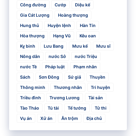
Công đường
Cướp
Diệu kế
Gia Cát Lượng
Hoàng thượng
Hung thủ
Huyện lệnh
Hàn Tín
Hòa thượng
Hạng Vũ
Kêu oan
Kỵ binh
Lưu Bang
Mưu kế
Mưu sĩ
Nông dân
nước Sở
nước Triệu
nước Tề
Pháp luật
Phạm nhân
Sách
Sơn Đông
Sứ giả
Thuyền
Thông minh
Thương nhân
Tri huyện
Triều đình
Trương Lương
Tài sản
Tào Tháo
Tú tài
Tể tướng
Tử thi
Vụ án
Xử án
Ăn trộm
Địa chủ