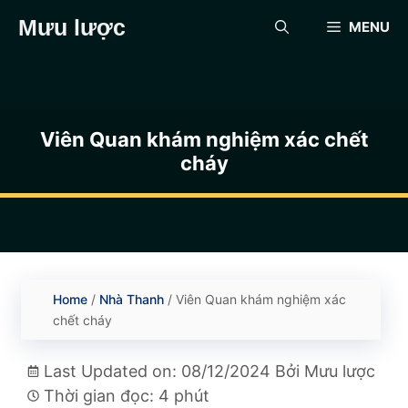
Chuyển
Mưu lược
MENU
đến
nội
dung
Viên Quan khám nghiệm xác chết
cháy
Home
/
Nhà Thanh
/
Viên Quan khám nghiệm xác
chết cháy
Last Updated on: 08/12/2024
Bởi
Mưu lược
Thời gian đọc: 4 phút