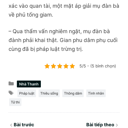
xác vào quan tài, một mặt áp giải mụ đàn bà
về phủ tống giam.
– Qua thẩm vấn nghiêm ngặt, mụ đàn bà
đành phải khai thật. Gian phu dâm phụ cuối
cùng đã bị pháp luật trừng trị.
5/5 - (5 bình chọn)
Danh
Nhà Thanh
mục
Thẻ
Pháp luật
Thiêu sống
Thông dâm
Tình nhân
Tử thi