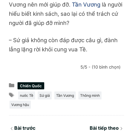
Vương nên mới giúp đỡ.
Tần Vương
là người
hiểu biết kinh sách, sao lại có thể trách cứ
người đã giúp đỡ mình?
– Sứ giả không còn đáp được câu gì, đành
lẳng lặng rời khỏi cung vua Tề.
5/5 - (10 bình chọn)
Danh
Chiến Quốc
mục
Thẻ
nước Tề
Sứ giả
Tần Vương
Thông minh
Vương hậu