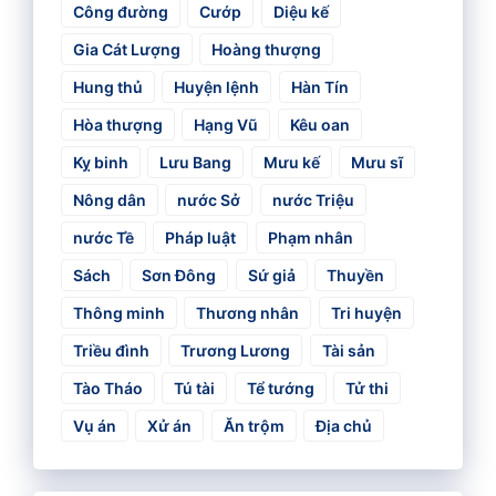
Công đường
Cướp
Diệu kế
Gia Cát Lượng
Hoàng thượng
Hung thủ
Huyện lệnh
Hàn Tín
Hòa thượng
Hạng Vũ
Kêu oan
Kỵ binh
Lưu Bang
Mưu kế
Mưu sĩ
Nông dân
nước Sở
nước Triệu
nước Tề
Pháp luật
Phạm nhân
Sách
Sơn Đông
Sứ giả
Thuyền
Thông minh
Thương nhân
Tri huyện
Triều đình
Trương Lương
Tài sản
Tào Tháo
Tú tài
Tể tướng
Tử thi
Vụ án
Xử án
Ăn trộm
Địa chủ