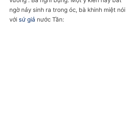
vương”. Bà nghĩ bụng. Một ý kiến hay bất
ngờ nảy sinh ra trong óc, bà khinh miệt nói
với
sứ giả
nước Tần: