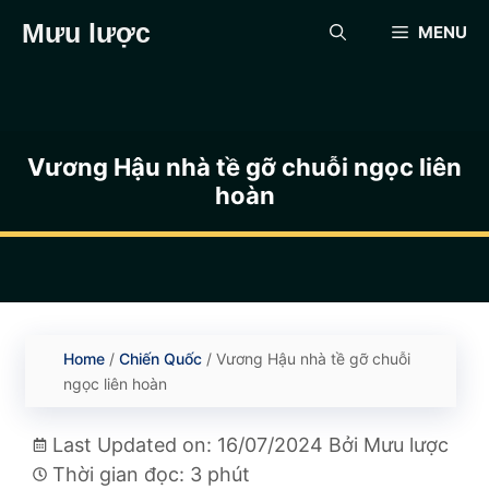
Chuyển
Mưu lược
MENU
đến
nội
dung
Vương Hậu nhà tề gỡ chuỗi ngọc liên
hoàn
Home
/
Chiến Quốc
/
Vương Hậu nhà tề gỡ chuỗi
ngọc liên hoàn
Last Updated on: 16/07/2024
Bởi
Mưu lược
Thời gian đọc: 3 phút