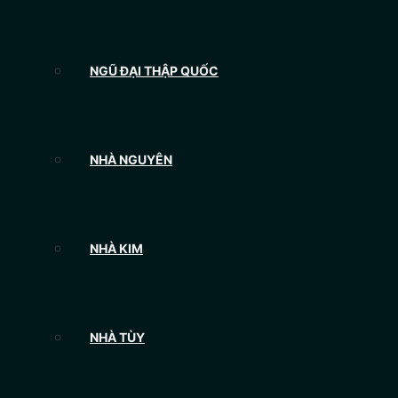
NGŨ ĐẠI THẬP QUỐC
NHÀ NGUYÊN
NHÀ KIM
NHÀ TÙY