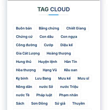
TAG
CLOUD
Buôn bán
Bằng chứng
Chiết Giang
Chứng cứ
Con dâu
Con ngựa
Công đường
Cướp
Diệu kế
Gia Cát Lượng
Hoàng thượng
Hung thủ
Huyện lệnh
Hàn Tín
Hòa thượng
Hạng Vũ
Kêu oan
Kỵ binh
Lưu Bang
Mưu kế
Mưu sĩ
Nông dân
nước Sở
nước Triệu
nước Tề
Pháp luật
Phạm nhân
Sách
Sơn Đông
Sứ giả
Thuyền