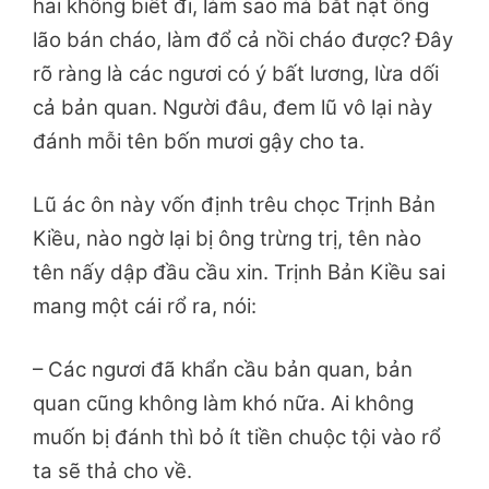
hai không biết đi, làm sao mà bắt nạt ông
lão bán cháo, làm đổ cả nồi cháo được? Đây
rõ ràng là các ngươi có ý bất lương, lừa dối
cả bản quan. Người đâu, đem lũ vô lại này
đánh mỗi tên bốn mươi gậy cho ta.
Lũ ác ôn này vốn định trêu chọc Trịnh Bản
Kiều, nào ngờ lại bị ông trừng trị, tên nào
tên nấy dập đầu cầu xin. Trịnh Bản Kiều sai
mang một
cái rổ ra, nói:
– Các ngươi đã khẩn cầu bản quan, bản
quan cũng không làm khó nữa. Ai không
muốn bị đánh thì bỏ ít tiền chuộc tội vào rổ
ta sẽ thả cho về.