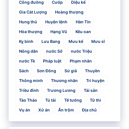
Công đường
Cướp
Diệu kế
Gia Cát Lượng
Hoàng thượng
Hung thủ
Huyện lệnh
Hàn Tín
Hòa thượng
Hạng Vũ
Kêu oan
Kỵ binh
Lưu Bang
Mưu kế
Mưu sĩ
Nông dân
nước Sở
nước Triệu
nước Tề
Pháp luật
Phạm nhân
Sách
Sơn Đông
Sứ giả
Thuyền
Thông minh
Thương nhân
Tri huyện
Triều đình
Trương Lương
Tài sản
Tào Tháo
Tú tài
Tể tướng
Tử thi
Vụ án
Xử án
Ăn trộm
Địa chủ