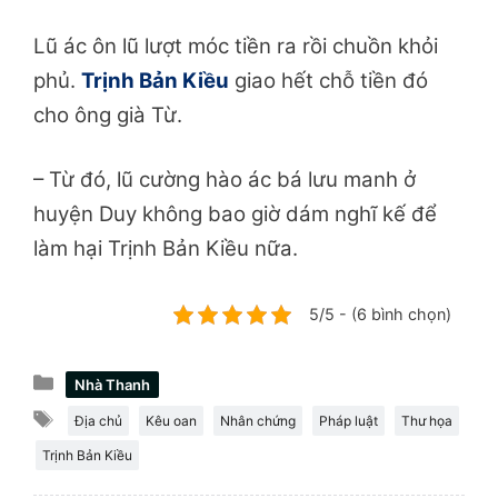
Lũ ác ôn lũ lượt móc tiền ra rồi chuồn khỏi
phủ.
Trịnh Bản Kiều
giao hết chỗ tiền đó
cho ông già Từ.
– Từ đó, lũ cường hào ác bá lưu manh ở
huyện Duy không bao giờ dám nghĩ kế để
làm hại Trịnh Bản Kiều nữa.
5/5 - (6 bình chọn)
Danh
Nhà Thanh
mục
Thẻ
Địa chủ
Kêu oan
Nhân chứng
Pháp luật
Thư họa
Trịnh Bản Kiều