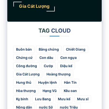
Gia Cát Lượng
TAG
CLOUD
Buôn bán
Bằng chứng
Chiết Giang
Chứng cứ
Con dâu
Con ngựa
Công đường
Cướp
Diệu kế
Gia Cát Lượng
Hoàng thượng
Hung thủ
Huyện lệnh
Hàn Tín
Hòa thượng
Hạng Vũ
Kêu oan
Kỵ binh
Lưu Bang
Mưu kế
Mưu sĩ
Nông dân
nước Sở
nước Triệu