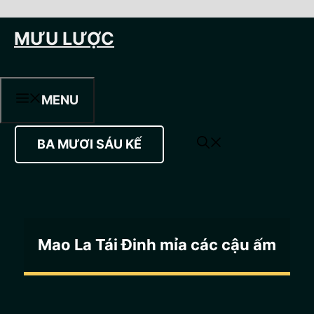
Chuyển
MƯU LƯỢC
đến
nội
dung
MENU
BA MƯƠI SÁU KẾ
Mao La Tái Đinh mỉa các cậu ấm