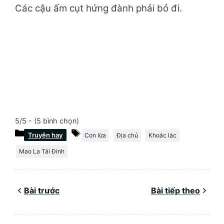
Các cậu ấm cụt hứng đành phải bỏ đi.
5/5 - (5 bình chọn)
Danh
Thẻ
Truyện hay
Con lừa
Địa chủ
Khoác lác
mục
Mao La Tái Đinh