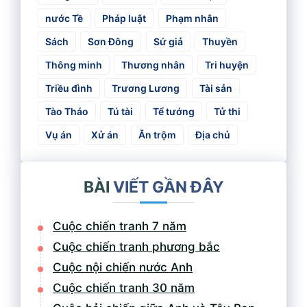
nước Tề
Pháp luật
Phạm nhân
Sách
Sơn Đông
Sứ giả
Thuyền
Thông minh
Thương nhân
Tri huyện
Triều đình
Trương Lương
Tài sản
Tào Tháo
Tú tài
Tể tướng
Tử thi
Vụ án
Xử án
Ăn trộm
Địa chủ
BÀI
VIẾT GẦN ĐÂY
Cuộc chiến tranh 7 năm
Cuộc chiến tranh phương bắc
Cuộc nội chiến nước Anh
Cuộc chiến tranh 30 năm