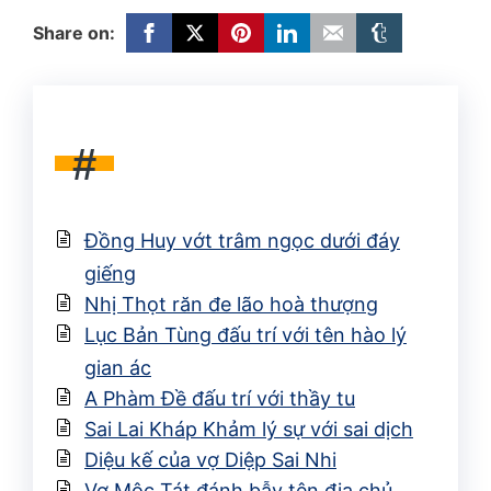
Share on:
#
Đồng Huy vớt trâm ngọc dưới đáy
giếng
Nhị Thọt răn đe lão hoà thượng
Lục Bản Tùng đấu trí với tên hào lý
gian ác
A Phàm Đề đấu trí với thầy tu
Sai Lai Kháp Khảm lý sự với sai dịch
Diệu kế của vợ Diệp Sai Nhi
Vợ Mộc Tát đánh bẫy tên địa chủ