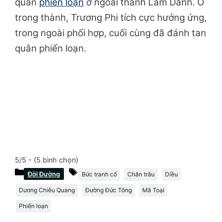
quân
phiến loạn
ở ngoài thành Lâm Danh. Ở
trong thành, Trương Phi tích cực hưởng ứng,
trong ngoài phối hợp, cuối cùng đã đánh tan
quân phiến loạn.
5/5 - (5 bình chọn)
Danh
Thẻ
Đời Đường
Bức tranh cổ
Chăn trâu
Diều
mục
Dương Chiêu Quang
Đường Đức Tông
Mã Toại
Phiến loạn