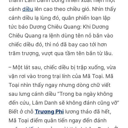
thành Lâm Danh bỗng nhiên xuất hiện một
cánh
diều
lên cao theo chiều gió. Nhìn thấy
cánh diều lạ lùng đó, quân phiến loạn lập
tức báo Dương Chiêu Quang: Khi Dương
Chiêu Quang ra lệnh dùng tên nỏ bắn vào
chiếc diều đó, thì nó đã bay cao tới hơn
trăm trượng, vượt qua tầm tên bắn từ lâu.
– Một lát sau, chiếc diều bị trập xuống, vừa
vặn rơi vào trong trại lính của Mã Toại. Mã
Toại nhìn thấy ngay nhưng dòng chữ viết
sau lưng cánh diều ”Trong ba ngày không
đến cứu, Lâm Danh sẽ không đánh cũng vỡ”
Biết ở chỗ
Trương Phi
lương thảo đã hết,
Mã Toại điểm quân tiến ngay đến đánh