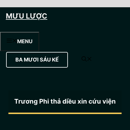
Chuyển
MƯU LƯỢC
đến
nội
dung
MENU
BA MƯƠI SÁU KẾ
Trương Phi thả diều xin cứu viện