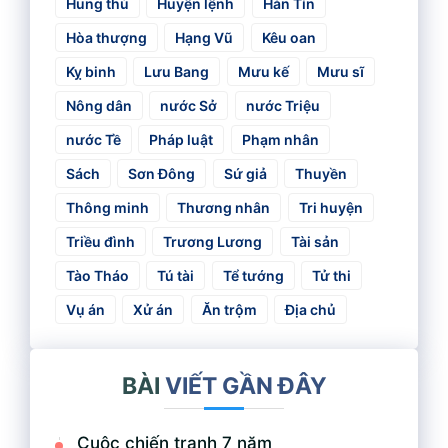
Hung thủ
Huyện lệnh
Hàn Tín
Hòa thượng
Hạng Vũ
Kêu oan
Kỵ binh
Lưu Bang
Mưu kế
Mưu sĩ
Nông dân
nước Sở
nước Triệu
nước Tề
Pháp luật
Phạm nhân
Sách
Sơn Đông
Sứ giả
Thuyền
Thông minh
Thương nhân
Tri huyện
Triều đình
Trương Lương
Tài sản
Tào Tháo
Tú tài
Tể tướng
Tử thi
Vụ án
Xử án
Ăn trộm
Địa chủ
BÀI
VIẾT GẦN ĐÂY
Cuộc chiến tranh 7 năm