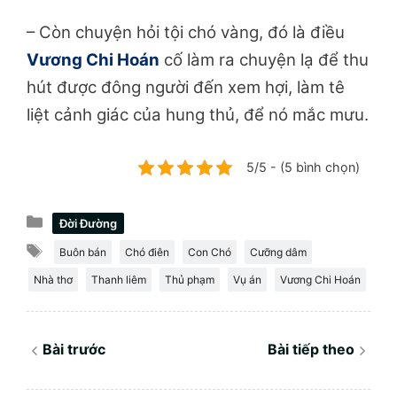
– Còn chuyện hỏi tội chó vàng, đó là điều
Vương Chi Hoán
cố làm ra chuyện lạ để thu
hút được đông người đến xem hợi, làm tê
liệt cảnh giác của hung thủ, để nó mắc mưu.
5/5 - (5 bình chọn)
Danh
Đời Đường
mục
Thẻ
Buôn bán
Chó điên
Con Chó
Cưỡng dâm
Nhà thơ
Thanh liêm
Thủ phạm
Vụ án
Vương Chi Hoán