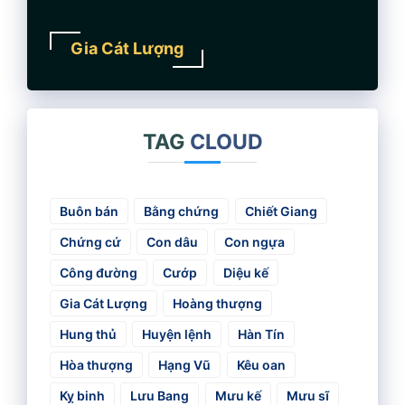
Gia Cát Lượng
TAG
CLOUD
Buôn bán
Bằng chứng
Chiết Giang
Chứng cứ
Con dâu
Con ngựa
Công đường
Cướp
Diệu kế
Gia Cát Lượng
Hoàng thượng
Hung thủ
Huyện lệnh
Hàn Tín
Hòa thượng
Hạng Vũ
Kêu oan
Kỵ binh
Lưu Bang
Mưu kế
Mưu sĩ