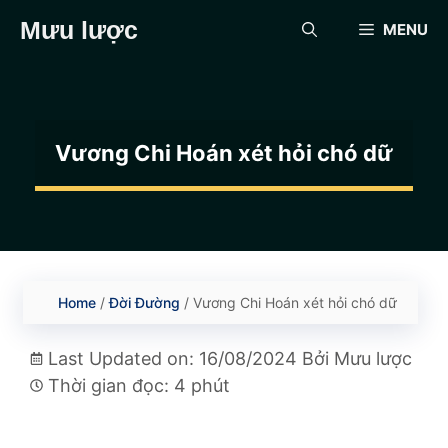
Chuyển
Mưu lược
MENU
đến
nội
dung
Vương Chi Hoán xét hỏi chó dữ
Home
/
Đời Đường
/
Vương Chi Hoán xét hỏi chó dữ
Last Updated on: 16/08/2024
Bởi
Mưu lược
Thời gian đọc: 4 phút