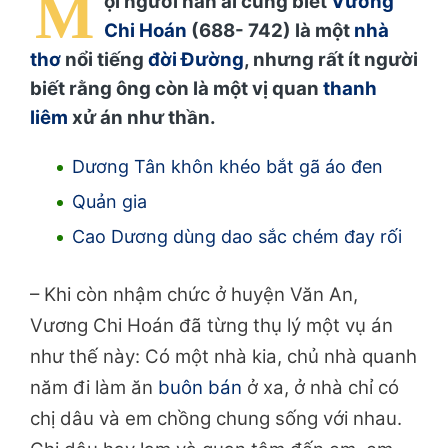
M
ọi người hẳn ai cũng biết
Vương
Chi Hoán
(688- 742) là một
nhà
thơ
nổi tiếng
đời Đường
, nhưng rất ít người
biết rằng ông còn là một vị quan
thanh
liêm
xử án như thần.
Dương Tân khôn khéo bắt gã áo đen
Quản gia
Cao Dương dùng dao sắc chém đay rối
– Khi còn nhậm chức ở huyện Văn An,
Vương Chi Hoán đã từng thụ lý một vụ án
như thế này: Có một nhà kia, chủ nhà quanh
năm đi làm ăn
buôn bán
ở xa, ở nhà chỉ có
chị dâu và em chồng chung sống với nhau.