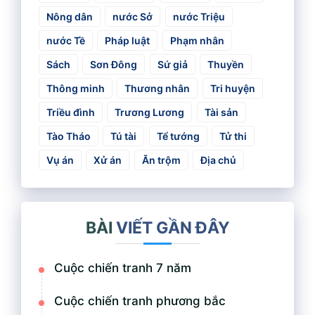
Nông dân
nước Sở
nước Triệu
nước Tề
Pháp luật
Phạm nhân
Sách
Sơn Đông
Sứ giả
Thuyền
Thông minh
Thương nhân
Tri huyện
Triều đình
Trương Lương
Tài sản
Tào Tháo
Tú tài
Tể tướng
Tử thi
Vụ án
Xử án
Ăn trộm
Địa chủ
BÀI
VIẾT GẦN ĐÂY
Cuộc chiến tranh 7 năm
Cuộc chiến tranh phương bắc